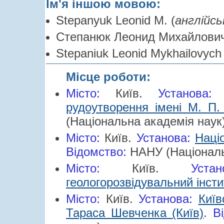
Ім'я іншою мовою:
Stepanyuk Leonid M. (
англійсь
Степанюк Леонид Михайлович
Stepaniuk Leonid Mykhailovych 
Місце роботи:
Місто:
Київ.
Установа
рудоутворення імені М. П.
(Національна академія наук)
Місто:
Київ.
Установа:
Наці
Відомство:
НАНУ (Національ
Місто:
Київ.
Уста
геологорозвідувальний інсти
Місто:
Київ.
Установа:
Київ
Тараса Шевченка (Київ)
.
Ві