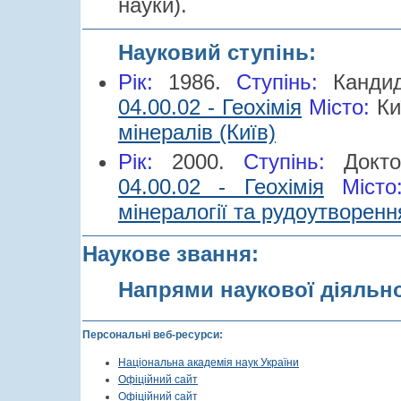
науки).
Науковий ступінь:
Рік:
1986.
Cтупінь:
Канди
04.00.02 - Геохімія
Місто:
Ки
мінералів (Київ)
Рік:
2000.
Cтупінь:
Докт
04.00.02 - Геохімія
Міст
мінералогії та рудоутворення
Наукове звання:
Напрями наукової діяльн
Персональні веб-ресурси:
Національна академія наук України
Офіційний сайт
Офіційний сайт