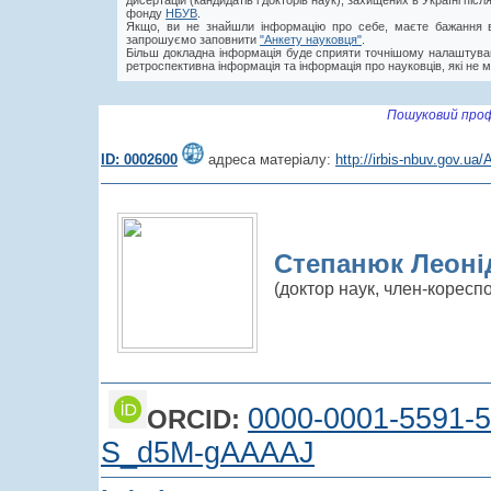
дисертацій (кандидатів і докторів наук), захищених в Україні пі
фонду
НБУВ
.
Якщо, ви не знайшли інформацію про себе, маєте бажання в
запрошуємо заповнити
"Анкету науковця"
.
Більш докладна інформація буде сприяти точнішому налаштува
ретроспективна інформація та інформація про науковців, які не м
Пошуковий проф
ID: 0002600
адреса матеріалу:
http://irbis-nbuv.gov.u
Степанюк Леоні
(доктор наук, член-корес
0000-0001-5591-
ORCID:
S_d5M-gAAAAJ