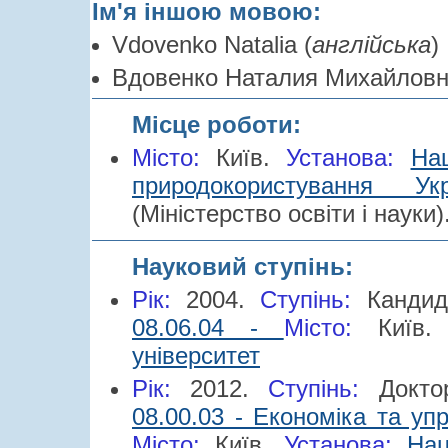
Ім'я іншою мовою:
Vdovenko Natalia (
англійська
)
Вдовенко Наталия Михайловн
Місце роботи:
Місто:
Київ.
Установа:
Нац
природокористування Ук
(Міністерство освіти і науки)
Науковий ступінь:
Рік:
2004.
Cтупінь:
Канди
08.06.04 -
Місто:
Київ.
університет
Рік:
2012.
Cтупінь:
Докт
08.00.03 - Економіка та уп
Місто:
Київ.
Установа:
Нац