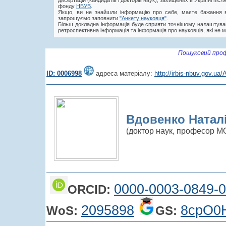
дисертацій (кандидатів і докторів наук), захищених в Україні пі
фонду
НБУВ
.
Якщо, ви не знайшли інформацію про себе, маєте бажання в
запрошуємо заповнити
"Анкету науковця"
.
Більш докладна інформація буде сприяти точнішому налаштува
ретроспективна інформація та інформація про науковців, які не м
Пошуковий проф
ID: 0006998
адреса матеріалу:
http://irbis-nbuv.gov.u
Вдовенко Натал
(доктор наук, професор М
0000-0003-0849-
ORCID:
2095898
8cpO0
WoS:
GS: