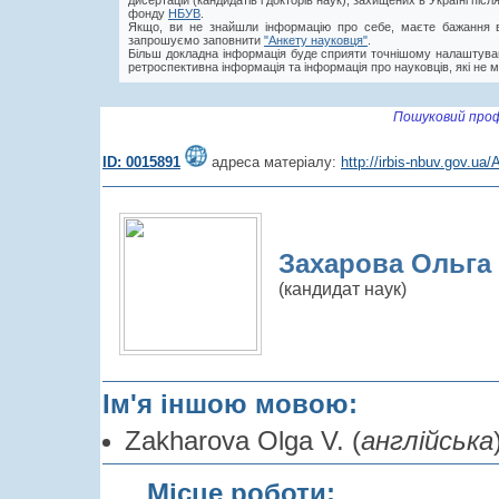
дисертацій (кандидатів і докторів наук), захищених в Україні пі
фонду
НБУВ
.
Якщо, ви не знайшли інформацію про себе, маєте бажання в
запрошуємо заповнити
"Анкету науковця"
.
Більш докладна інформація буде сприяти точнішому налаштува
ретроспективна інформація та інформація про науковців, які не м
Пошуковий проф
ID: 0015891
адреса матеріалу:
http://irbis-nbuv.gov.u
Захарова Ольга 
(кандидат наук)
Ім'я іншою мовою:
Zakharova Olga V. (
англійська
Місце роботи: