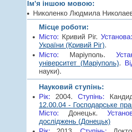
Ім'я іншою мовою:
Николенко Людмила Николаев
Місце роботи:
Місто:
Кривий Ріг.
Установа
України (Кривий Ріг)
.
Місто:
Маріуполь.
Уста
університет (Маріуполь)
.
Ві
науки).
Науковий ступінь:
Рік:
2004.
Cтупінь:
Канди
12.00.04 - Господарське пр
Місто:
Донецьк.
Устано
досліджень (Донецьк)
Рік:
2013.
Cтупінь:
Докт