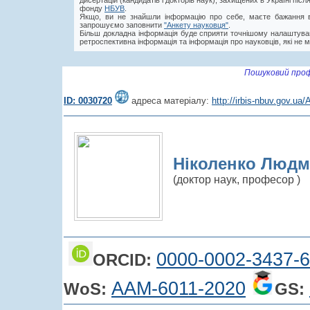
дисертацій (кандидатів і докторів наук), захищених в Україні пі
фонду
НБУВ
.
Якщо, ви не знайшли інформацію про себе, маєте бажання в
запрошуємо заповнити
"Анкету науковця"
.
Більш докладна інформація буде сприяти точнішому налаштува
ретроспективна інформація та інформація про науковців, які не м
Пошуковий проф
ID: 0030720
адреса матеріалу:
http://irbis-nbuv.gov.u
Ніколенко Людм
(доктор наук, професор )
0000-0002-3437-
ORCID:
AAM-6011-2020
WoS:
GS: