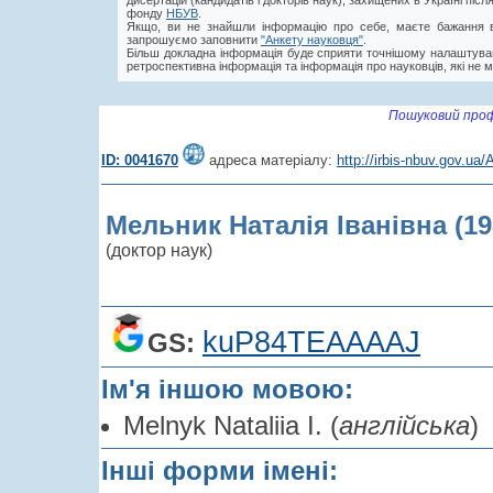
дисертацій (кандидатів і докторів наук), захищених в Україні пі
фонду
НБУВ
.
Якщо, ви не знайшли інформацію про себе, маєте бажання в
запрошуємо заповнити
"Анкету науковця"
.
Більш докладна інформація буде сприяти точнішому налаштува
ретроспективна інформація та інформація про науковців, які не м
Пошуковий проф
ID: 0041670
адреса матеріалу:
http://irbis-nbuv.gov.u
Мельник Наталія Іванівна (19
(доктор наук)
kuP84TEAAAAJ
GS:
Ім'я іншою мовою:
Melnyk Nataliia І. (
англійська
)
Інші форми імені: