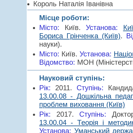
Король Наталія Іванівна
Місце роботи:
Місто:
Київ.
Установа:
Ки
Бориса Грінченка (Київ)
.
Ві
науки).
Місто:
Київ.
Установа:
Націо
Відомство:
МОН (Міністерств
Науковий ступінь:
Рік:
2011.
Cтупінь:
Кандид
13.00.08 - Дошкільна педаг
проблем виховання (Київ)
Рік:
2017.
Cтупінь:
Докт
13.00.04 - Теорія і методи
Установа:
Уманський держав