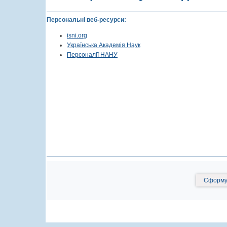
Персональні веб-ресурси:
isni.org
Українська Академія Наук
Персоналії НАНУ
Сформув