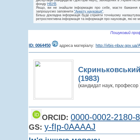
дисертацій (кандидатів і докторів наук), захищених в Україні пі
фонду
НБУВ
.
Якщо, ви не знайшли інформацію про себе, маєте бажання в
запрошуємо заповнити
"Анкету науковця"
.
Більш докладна інформація буде сприяти точнішому налаштува
ретроспективна інформація та інформація про науковців, які не м
Пошуковий проф
ID: 0064450
адреса матеріалу:
http://irbis-nbuv.gov.u
Скриньковський
(1983)
(кандидат наук, професор 
0000-0002-2180-
ORCID:
y-fIp-0AAAAJ
GS: