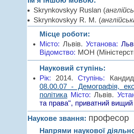
Ім'я іншою мовою:
Skrynkovskyy Ruslan (
англійс
Skrynkovskyy R. M. (
англійськ
Місце роботи:
Місто:
Львів.
Установа:
Льв
Відомство:
МОН (Міністерств
Науковий ступінь:
Рік:
2014.
Cтупінь:
Канди
08.00.07 - Демографія, еко
політика
Місто:
Львів.
Уста
та права", приватний вищий
професор
Наукове звання:
Напрями наукової діяльн