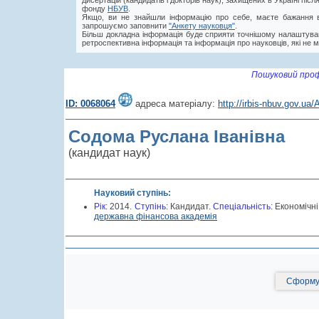
дисертацій (кандидатів і докторів наук), захищених в Україні пі
фонду
НБУВ
.
Якщо, ви не знайшли інформацію про себе, маєте бажання в
запрошуємо заповнити
"Анкету науковця"
.
Більш докладна інформація буде сприяти точнішому налаштува
ретроспективна інформація та інформація про науковців, які не м
Пошуковий проф
ID: 0068064
адреса матеріалу:
http://irbis-nbuv.gov.u
Содома Руслана Іванівна
(кандидат наук)
Науковий ступінь:
Рік:
2014.
Cтупінь:
Кандидат.
Спеціальність:
Економічні
державна фінансова академія
Сформув