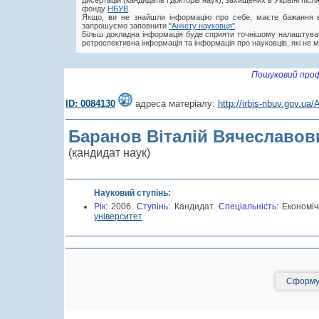
дисертацій (кандидатів і докторів наук), захищених в Україні пі
фонду
НБУВ
.
Якщо, ви не знайшли інформацію про себе, маєте бажання в
запрошуємо заповнити
"Анкету науковця"
.
Більш докладна інформація буде сприяти точнішому налаштува
ретроспективна інформація та інформація про науковців, які не м
Пошуковий проф
ID: 0084130
адреса матеріалу:
http://irbis-nbuv.gov.u
Баранов Віталій Вячеславов
(кандидат наук)
Науковий ступінь:
Рік:
2006.
Cтупінь:
Кандидат.
Спеціальність:
Економіч
університет
Сформув