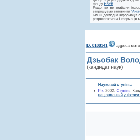
дисертацій (кандидатів і док
фонду
НБУВ
.
Якщо, ви не знайшли інфор
запрошуємо заповнити
"Анке
Більш докладна інформація 
ретроспективна інформація та
ID: 0100141
адреса мате
Дзьобак Вол
(кандидат наук)
Науковий ступінь:
Рік:
2002.
Cтупінь:
Кан
національний університ