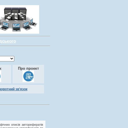
адського
к
Про проект
воротний зв'язок
фічних описів авторефератів