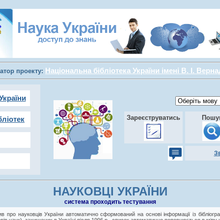
Національна бібліотека України імені В. І. Верн
атор проекту:
України
Зареєструватись
Пошу
бліотек
З
НАУКОВЦІ УКРАЇНИ
cистема проходить тестування
в про науковців України автоматично сформований на основі інформації із бібліогра