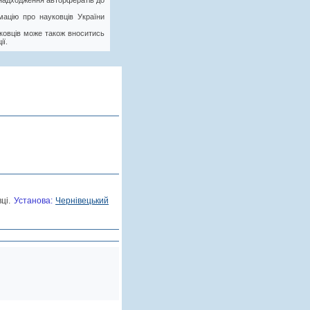
у надходження авторфератів до
ацію про науковців України
ковців може також вноситись
ії.
ці.
Установа:
Чернівецький