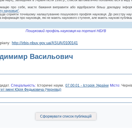
торів наук), захищених в Україні після 1996 р., список автоматично поповнюється в мір
мацію про себе, маєте бажання виправити або відобразити більш докладну інформ
ту науковця"
.
буде сприяти точнішому налаштуванню пошукового профіля науковця. До реєстру нау
 інформація про науковців, які не мають наукового ступеня, але мають наукові публікац
Пошуковий профіль науковця на порталі НБУВ
ріалу:
http://irbis-nbuv.gov.ua/ASUA/0100141
одимимр Васильович
дидат.
Спеціальність:
Історичні науки.
07.00.01 - Історія України
Місто:
Чернів
ет імені Юрія Федьковича (Чернівці)
Сформувати список публікацій