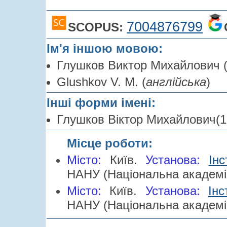
7004876799
SCOPUS:
Ім'я іншою мовою:
Глушков Виктор Михайлович 
Glushkov V. M. (
англійська
)
Інші форми імені:
Глушков Віктор Михайлович(1
Місце роботи:
Місто:
Київ.
Установа:
Інс
НАНУ (Національна академія
Місто:
Київ.
Установа:
Інс
НАНУ (Національна академія