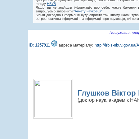
дисертацій (кандидатів і докторів наук), захищених в Україні пі
фонду
НБУВ
.
Якщо, ви не знайшли інформацію про себе, маєте бажання в
запрошуємо заповнити
"Анкету науковця"
.
Більш докладна інформація буде сприяти точнішому налаштува
ретроспективна інформація та інформація про науковців, які не м
Пошуковий проф
ID: 1257911
адреса матеріалу:
http://irbis-nbuv.gov.u
Глушков Віктор 
(доктор наук, академік НА