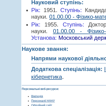
Науковий ступінь:
Рік:
1951.
Cтупінь:
Кандид
науки.
01.00.00 - Фізико-мат
Рік:
1955.
Cтупінь:
Докто
науки.
01.00.00 - Фізико
Установа:
Московський держ
Наукове звання:
Напрями наукової діяльн
Додаткова спеціалізація:
.
кібернетика
Персональні веб-ресурси:
Вікіпедія
Персоналії НАНУ
Офіційний сайт