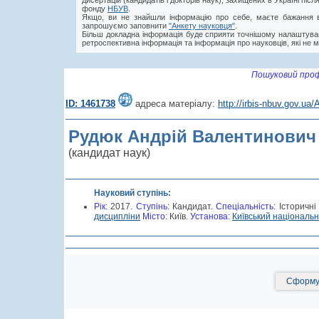
дисертацій (кандидатів і докторів наук), захищених в Україні пі
фонду
НБУВ
.
Якщо, ви не знайшли інформацію про себе, маєте бажання в
запрошуємо заповнити
"Анкету науковця"
.
Більш докладна інформація буде сприяти точнішому налаштува
ретроспективна інформація та інформація про науковців, які не м
Пошуковий проф
ID: 1461738
адреса матеріалу:
http://irbis-nbuv.gov.u
Рудюк Андрій Валентинович
(кандидат наук)
Науковий ступінь:
Рік:
2017.
Cтупінь:
Кандидат.
Спеціальність:
Історичні
дисципліни
Місто:
Київ.
Установа:
Київський національн
Сформув