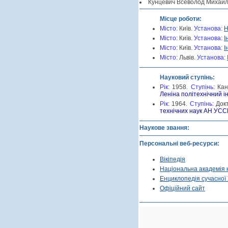
Кунцевич Всеволод Михайл
Місце роботи:
Місто:
Київ.
Установа:
Н
Місто:
Київ.
Установа:
І
Місто:
Київ.
Установа:
І
Місто:
Львів.
Установа:
Науковий ступінь:
Рік:
1958.
Cтупінь:
Кан
Леніна політехнічний і
Рік:
1964.
Cтупінь:
Док
технічних наук АН УСС
Наукове звання:
Персональні веб-ресурси:
Вікіпедія
Національна академія 
Енциклопедія сучасної 
Офіційний сайт