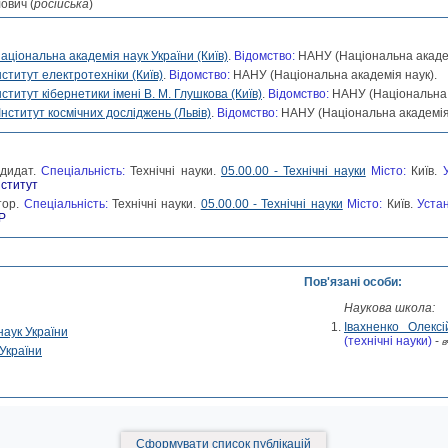
ович (
російська
)
аціональна академія наук України (Київ)
.
Відомство:
НАНУ (Національна академ
нститут електротехніки (Київ)
.
Відомство:
НАНУ (Національна академія наук).
нститут кібернетики імені В. М. Глушкова (Київ)
.
Відомство:
НАНУ (Національна 
Інститут космічних досліджень (Львів)
.
Відомство:
НАНУ (Національна академія 
дидат.
Спеціальність:
Технічні науки.
05.00.00 - Технічні науки
Місто:
Київ.
У
нститут
тор.
Спеціальність:
Технічні науки.
05.00.00 - Технічні науки
Місто:
Київ.
Уста
Р
Пов'язані особи:
Наукова школа:
Івахненко Олекс
наук України
(технічні науки)
-
в
України
Сформувати список публікацій