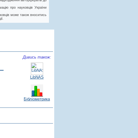
у надходження авторфератів до
ацію про науковців України
ковців може також вноситись
ії.
Дивись також:
–
LibNAS
Бібліометрика