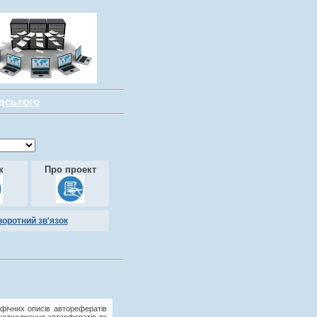
адського
к
Про проект
воротний зв'язок
фічних описів авторефератів