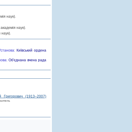
ія наук).
академія наук).
наук).
станова:
Київський ордена
нова:
Об'єднана вчена рада
ій Григорович (1913–2007)
читель