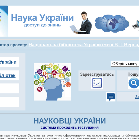
Національна бібліотека України імені В. І. Верн
атор проекту:
України
Зареєструватись
Пошу
бліотек
З
НАУКОВЦІ УКРАЇНИ
cистема проходить тестування
в про науковців України автоматично сформований на основі інформації із бібліогра