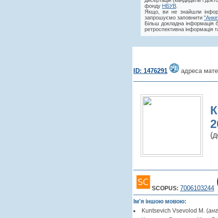
дисертацій (кандидатів і док
фонду
НБУВ
.
Якщо, ви не знайшли інфор
запрошуємо заповнити
"Анке
Більш докладна інформація 
ретроспективна інформація та
ID: 1476291
адреса мате
К
2
(д
7006103244
SCOPUS:
Ім'я іншою мовою:
Kuntsevich Vsevolod M. (
анг