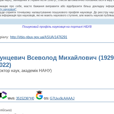
торів наук), захищених в Україні після 1996 р., список автоматично поповнюється в мір
мацію про себе, маєте бажання виправити або відобразити більш докладну інформ
ту науковця"
.
буде сприяти точнішому налаштуванню пошукового профіля науковця. До реєстру нау
 інформація про науковців, які не мають наукового ступеня, але мають наукові публікац
Пошуковий профіль науковця на порталі НБУВ
ріалу:
http://irbis-nbuv.gov.ua/ASUA/1476291
унцевич Всеволод Михайлович (1929
022)
октор наук, академік НАНУ)
3515236^H0
G7Uxx9cAAAAJ
WoS:
GS:
лійська
)