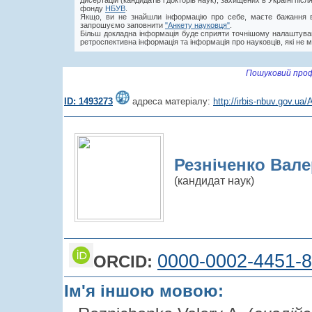
дисертацій (кандидатів і докторів наук), захищених в Україні пі
фонду
НБУВ
.
Якщо, ви не знайшли інформацію про себе, маєте бажання в
запрошуємо заповнити
"Анкету науковця"
.
Більш докладна інформація буде сприяти точнішому налаштува
ретроспективна інформація та інформація про науковців, які не м
Пошуковий проф
ID: 1493273
адреса матеріалу:
http://irbis-nbuv.gov.u
Резніченко Вале
(кандидат наук)
0000-0002-4451-
ORCID:
Ім'я іншою мовою: