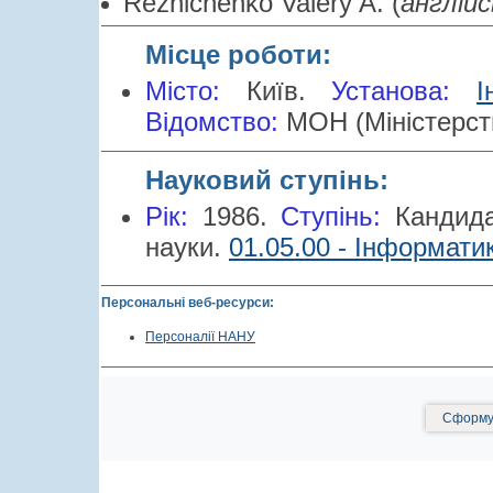
Reznichenko Valery A. (
англійс
Місце роботи:
Місто:
Київ.
Установа:
І
Відомство:
МОН (Міністерств
Науковий ступінь:
Рік:
1986.
Cтупінь:
Кандид
науки.
01.05.00 - Інформатик
Персональні веб-ресурси:
Персоналії НАНУ
Сформув