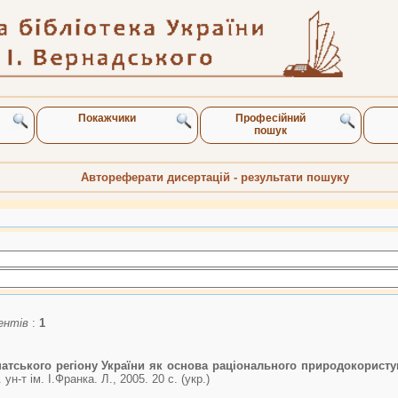
Покажчики
Професійний
пошук
Автореферати дисертацій - результати пошуку
ентів
:
1
патського регіону України як основа раціонального природокорист
 ун-т ім. І.Франка. Л., 2005. 20 с. (укp.)