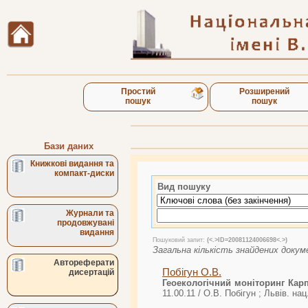
Простий
Розширений
пошук
пошук
Бази даних
Книжкові видання та
компакт-диски
Вид пошуку
Журнали та
продовжувані
видання
Пошуковий запит:
(<.>ID=20081124006698<.>)
Загальна кількість знайдених докум
Автореферати
Побігун О.В.
дисертацій
Геоекологічний моніторинг Кар
11.00.11 / О.В. Побігун ; Львів. нац.