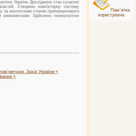
регіону України. Досліджено стан сучасної
 областей. Створено комп'ютерну систему
Пам`ятка
ону за екологічним станом приповерхневого
користувача
и компонентами. Здійснено геоекологічне
лові методи. Захід України <
вання >