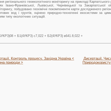
я регіонального геоекологічного моніторингу на прикладі Карпатського 
іях Івано-Франківської, Львівської, Чернівецької та Закарпатської
ніторингу, побудовано геохімічні покомпонентні карти дослідженого регі
тових вод і грунтів, оцінено природно-техногенні екосистеми за цим
ям типу екологічних ситуацій.
5УКР3)08 + Б1(4УКР3) с7,022 + Б2(4УКР3) в641.8,022 +
тації. Контроль процесу. Західна Україна <
Дисертації. Чис
на природи >
Природокористу