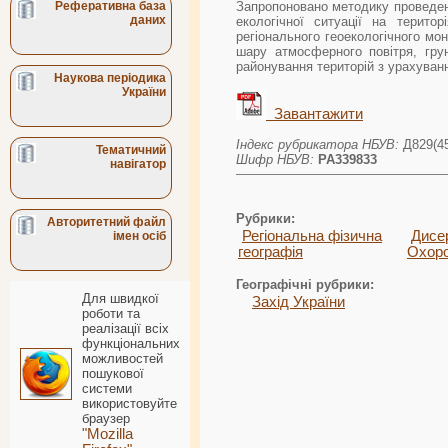
Реферативна база
Запропоновано методику проведенн
даних
екологічної ситуації на територ
регіонального геоекологічного мо
шару атмосферного повітря, грун
районування територій з урахуванн
Наукова періодика
України
Завантажити
Індекс рубрикатора НБУВ:
Д829(4
Тематичний
Шифр НБУВ:
РА339833
навігатор
Рубрики:
Авторитетний файл
Регіональна фізична
Дисер
імен осіб
географія
Охоро
Географічні рубрики:
Для швидкої
Захід України
роботи та
реалізації всіх
функціональних
можливостей
пошукової
системи
використовуйте
браузер
"Mozilla