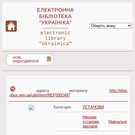
ЕЛЕКТРОННА
БІБЛІОТЕКА
"УКРАЇНІКА"
electronic
library
"Ukrainica"
НОВІ
НАДХОДЖЕННЯ
адреса матеріалу:
http://irbis-
nbuv.gov.ua/ulib/item/REF0002497
Категорія:
УСТАНОВИ
Наукові
установи
Навчальні
заклади