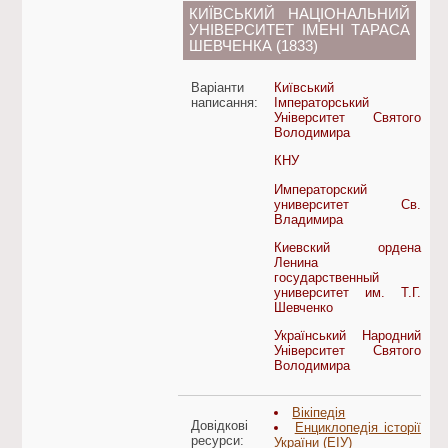
КИЇВСЬКИЙ НАЦІОНАЛЬНИЙ
УНІВЕРСИТЕТ ІМЕНІ ТАРАСА
ШЕВЧЕНКА (1833)
Варіанти
Київський
написання:
Імператорський
Університет Святого
Володимира
КНУ
Императорский
университет Св.
Владимира
Киевский ордена
Ленина
государственный
университет им. Т.Г.
Шевченко
Український Народний
Університет Святого
Володимира
Вікіпедія
Довідкові
Енциклопедія історії
ресурси:
України (ЕІУ)