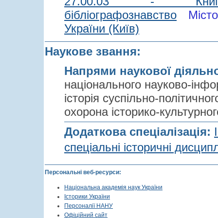
27.00.03 - Книгозна
бібліографознавство
Міст
України (Київ)
Наукове звання:
Напрями наукової діяльн
національного науково-інфо
історія суспільно-політичног
охорона історико-культурно
Додаткова спеціалізація:
спеціальні історичні дисцип
Персональні веб-ресурси:
Національна академія наук України
Історики України
Персоналії НАНУ
Офіційний сайт