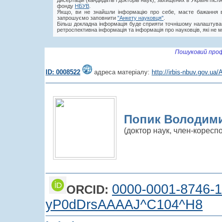
дисертацій (кандидатів і докторів наук), захищених в Україні пі
фонду
НБУВ
.
Якщо, ви не знайшли інформацію про себе, маєте бажання в
запрошуємо заповнити
"Анкету науковця"
.
Більш докладна інформація буде сприяти точнішому налаштува
ретроспективна інформація та інформація про науковців, які не м
Пошуковий проф
ID: 0008522
адреса матеріалу:
http://irbis-nbuv.gov.u
Попик Володими
(доктор наук, член-корес
0000-0001-8746-
ORCID:
yP0dDrsAAAAJ^C104^H8