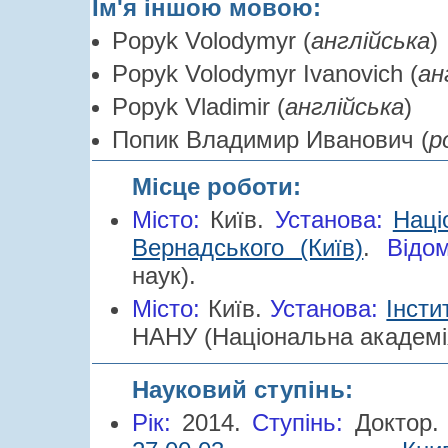
Ім'я іншою мовою:
Popyk Volodymyr (
англійська
)
Popyk Volodymyr Ivanovich (
ан
Popyk Vladimir (
англійська
)
Попик Владимир Иванович (
р
Місце роботи:
Місто:
Київ.
Установа:
Наці
Вернадського (Київ)
.
Відом
наук).
Місто:
Київ.
Установа:
Інсти
НАНУ (Національна академія
Науковий ступінь:
Рік:
2014.
Cтупінь:
Доктор