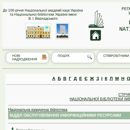
РЕП
До 100-річчя Національної академії наук України
та Національної бібліотеки України імені
В. І. Вернадського
NAT
НОВІ
ПОШУК
СПІВРО‎БІТНИКИ
НАДХОДЖЕННЯ
А
Б
В
Г
Д
Е
Є
Ж
З
І
К
Л
М
Н
СТРУ
НАЦІОНАЛЬНОЇ БІБЛІОТЕКИ ІМЕ
Національна юридична бібліотека
ВІДДІЛ ОБСЛУГОВУВАННЯ ІНФОРМАЦІЙНИМИ РЕСУРСАМИ