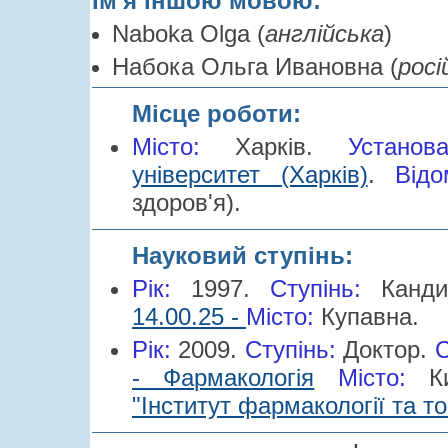
Ім'я іншою мовою:
Naboka Olga (
англійська
)
Набока Ольга Ивановна (
росі
Місце роботи:
Місто:
Харків.
Устано
університет (Харків)
.
Відо
здоров'я).
Науковий ступінь:
Рік:
1997.
Cтупінь:
Канд
14.00.25 -
Місто:
Купавна.
Рік:
2009.
Cтупінь:
Доктор.
С
- Фармакологія
Місто:
К
"Інститут фармакології та ток