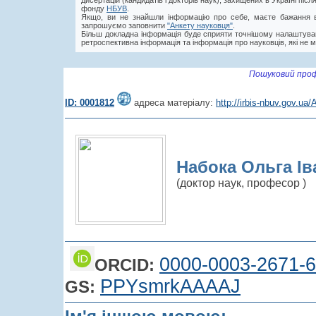
дисертацій (кандидатів і докторів наук), захищених в Україні пі
фонду
НБУВ
.
Якщо, ви не знайшли інформацію про себе, маєте бажання в
запрошуємо заповнити
"Анкету науковця"
.
Більш докладна інформація буде сприяти точнішому налаштува
ретроспективна інформація та інформація про науковців, які не м
Пошуковий проф
ID: 0001812
адреса матеріалу:
http://irbis-nbuv.gov.u
Набока Ольга Іва
(доктор наук, професор )
0000-0003-2671-
ORCID:
PPYsmrkAAAAJ
GS: