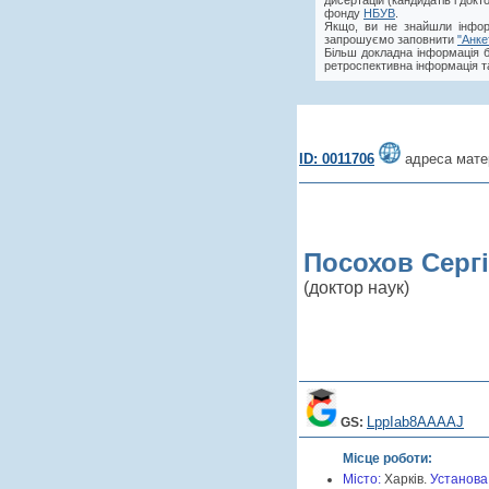
дисертацій (кандидатів і док
фонду
НБУВ
.
Якщо, ви не знайшли інфор
запрошуємо заповнити
"Анке
Більш докладна інформація 
ретроспективна інформація та
ID: 0011706
адреса мате
Посохов Серг
(доктор наук)
LppIab8AAAAJ
GS:
Місце роботи:
Місто:
Харків.
Установа