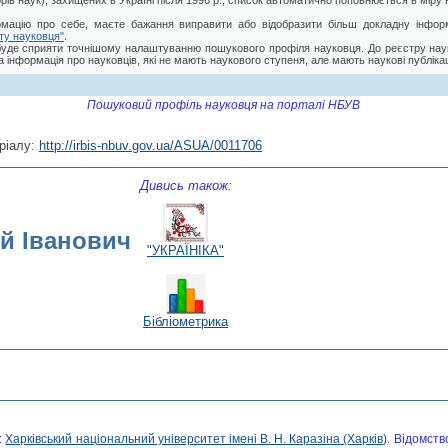
торів наук), захищених в Україні після 1996 р., список автоматично поповнюється в мір
мацію про себе, маєте бажання виправити або відобразити більш докладну інформ
ту науковця"
.
буде сприяти точнішому налаштуванню пошукового профіля науковця. До реєстру нау
 інформація про науковців, які не мають наукового ступеня, але мають наукові публікац
Пошуковий профіль науковця на порталі НБУВ
ріалу:
http://irbis-nbuv.gov.ua/ASUA/0011706
Дивись також:
ій Іванович
"УКРАЇНІКА"
Бібліометрика
:
Харківський національний університет імені В. Н. Каразіна (Харків)
.
Відомств