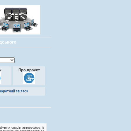
адського
к
Про проект
воротний зв'язок
фічних описів авторефератів