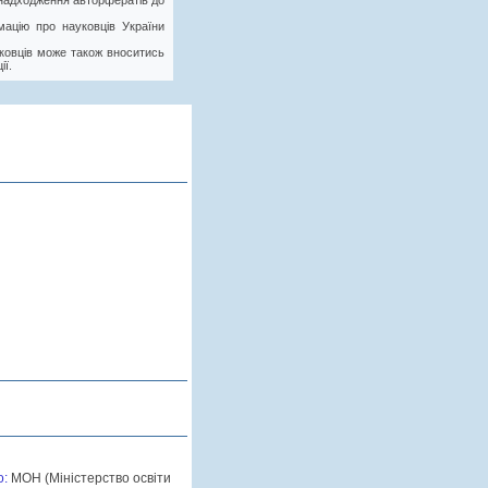
у надходження авторфератів до
ацію про науковців України
ковців може також вноситись
ії.
о:
МОН (Міністерство освіти