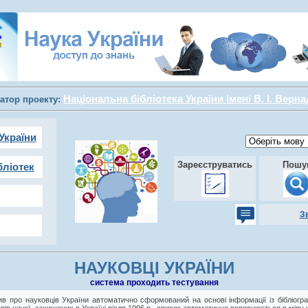
Національна бібліотека України імені В. І. Верн
атор проекту:
України
Зареєструватись
Пошу
бліотек
З
НАУКОВЦІ УКРАЇНИ
cистема проходить тестування
в про науковців України автоматично сформований на основі інформації із бібліогра