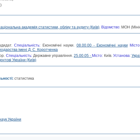
а
)
аціональна академія статистики, обліку та аудиту (Київ)
.
Відомство:
МОН (Мініс
ндидат.
Спеціальність:
Економічні науки.
08.00.00 - Економічні науки
Міст
подарства імені Д. С. Коротченка
ор.
Спеціальність:
Державне управління.
25.00.05 -
Місто:
Київ.
Установа:
Укра
нтові України (Київ)
льності:
статистика
наук України