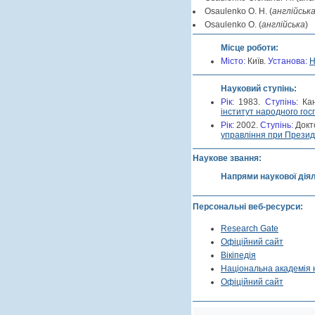
Osaulenko O. H. (
англійськ
Osaulenko O. (
англійська
)
Місце роботи:
Місто:
Київ.
Установа:
Н
Науковий ступінь:
Рік:
1983.
Cтупінь:
Ка
інститут народного гос
Рік:
2002.
Cтупінь:
Докт
управління при Президе
Наукове звання:
Напрями наукової дія
Персональні веб-ресурси:
Research Gate
Офіційний сайт
Вікіпедія
Національна академія 
Офіційний сайт