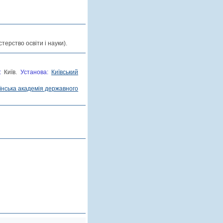
терство освіти і науки).
о:
Київ.
Установа:
Київський
їнська академія державного