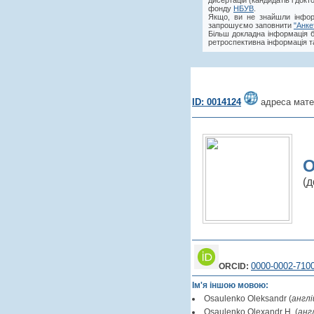
дисертацій (кандидатів і док
фонду
НБУВ
.
Якщо, ви не знайшли інфор
запрошуємо заповнити
"Анке
Більш докладна інформація 
ретроспективна інформація та
ID: 0014124
адреса мате
О
(д
0000-0002-710
ORCID:
Ім'я іншою мовою:
Osaulenko Oleksandr (
англі
Osaulenko Olexandr H. (
анг