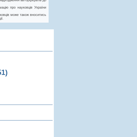
у надходження авторфератів до
ацію про науковців України
ковців може також вноситись
ії.
1)