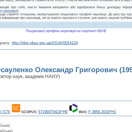
торів наук), захищених в Україні після 1996 р., список автоматично поповнюється в мір
мацію про себе, маєте бажання виправити або відобразити більш докладну інформ
ту науковця"
.
буде сприяти точнішому налаштуванню пошукового профіля науковця. До реєстру нау
 інформація про науковців, які не мають наукового ступеня, але мають наукові публікац
Пошуковий профіль науковця на порталі НБУВ
ріалу:
http://irbis-nbuv.gov.ua/ASUA/0014124
сауленко Олександр Григорович (195
октор наук, академік НАНУ)
0-7176
57190370424^H0
F-3856-2018^H1
SCOPUS:
WoS:
йська
)
лійська
)