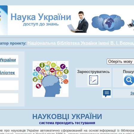
Національна бібліотека України імені В. І. Верн
атор проекту:
України
Зареєструватись
Пошу
бліотек
З
НАУКОВЦІ УКРАЇНИ
cистема проходить тестування
в про науковців України автоматично сформований на основі інформації із бібліогра