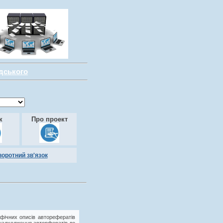
адського
к
Про проект
воротний зв'язок
фічних описів авторефератів