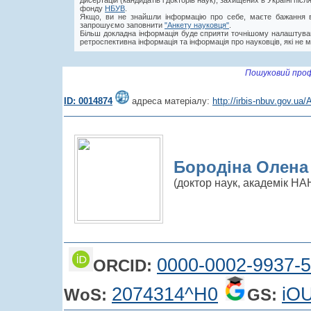
дисертацій (кандидатів і докторів наук), захищених в Україні пі
фонду
НБУВ
.
Якщо, ви не знайшли інформацію про себе, маєте бажання в
запрошуємо заповнити
"Анкету науковця"
.
Більш докладна інформація буде сприяти точнішому налаштува
ретроспективна інформація та інформація про науковців, які не м
Пошуковий проф
ID: 0014874
адреса матеріалу:
http://irbis-nbuv.gov.u
Бородіна Олена 
(доктор наук, академік НА
0000-0002-9937-
ORCID:
2074314^H0
iO
WoS:
GS: