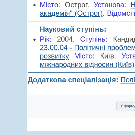
Місто:
Острог.
Установа:
Н
академія" (Острог)
.
Відомст
Науковий ступінь:
Рік:
2004.
Cтупінь:
Канди
23.00.04 - Політичні пробл
розвитку
Місто:
Київ.
Уст
міжнародних відносин (Київ)
Додаткова спеціалізація:
Полі
Сформув