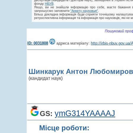
дисертацій (кандидатів і докторів наук), захищених в Україні пі
фонду
НБУВ
.
Якщо, ви не знайшли інформацію про себе, маєте бажання в
запрошуємо заповнити
"Анкету науковця"
.
Більш докладна інформація буде сприяти точнішому налаштува
ретроспективна інформація та інформація про науковців, які не м
Пошуковий проф
ID: 0031808
адреса матеріалу:
http://irbis-nbuv.gov.u
Шинкарук Антон Любомиро
(кандидат наук)
ymG314YAAAAJ
GS:
Місце роботи: