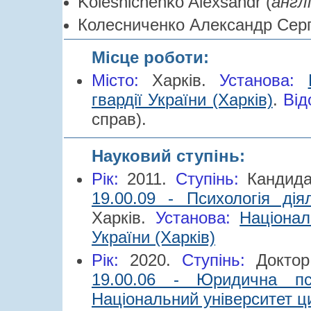
Kolesnichenko Alexsandr (
англ
Колесниченко Александр Серг
Місце роботи:
Місто:
Харків.
Установа:
гвардії України (Харків)
.
Від
справ).
Науковий ступінь:
Рік:
2011.
Cтупінь:
Кандид
19.00.09 - Психологія ді
Харків.
Установа:
Націонал
України (Харків)
Рік:
2020.
Cтупінь:
Докто
19.00.06 - Юридична пси
Національний університет ци