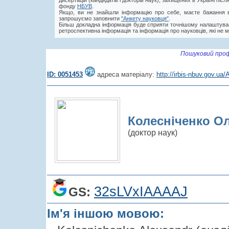
дисертацій (кандидатів і докторів наук), захищених в Україні пі
фонду
НБУВ
.
Якщо, ви не знайшли інформацію про себе, маєте бажання в
запрошуємо заповнити
"Анкету науковця"
.
Більш докладна інформація буде сприяти точнішому налаштува
ретроспективна інформація та інформація про науковців, які не м
Пошуковий проф
ID: 0051453
адреса матеріалу:
http://irbis-nbuv.gov.u
Колесніченко О
(доктор наук)
32sLVxIAAAAJ
GS:
Ім'я іншою мовою: