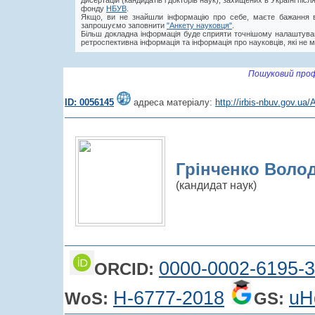
дисертацій (кандидатів і докторів наук), захищених в Україні пі
фонду
НБУВ
.
Якщо, ви не знайшли інформацію про себе, маєте бажання в
запрошуємо заповнити
"Анкету науковця"
.
Більш докладна інформація буде сприяти точнішому налаштува
ретроспективна інформація та інформація про науковців, які не м
Пошуковий проф
ID: 0056145
адреса матеріалу:
http://irbis-nbuv.gov.u
Грінченко Воло
(кандидат наук)
0000-0002-6195-
ORCID:
H-6777-2018
uH
WoS:
GS: