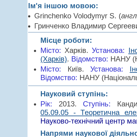
Ім'я іншою мовою:
Grinchenko Volodymyr S. (
англ
Гринченко Владимир Сергееви
Місце роботи:
Місто:
Харків.
Установа:
Ін
(Харків)
.
Відомство:
НАНУ (Н
Місто:
Київ.
Установа:
І
Відомство:
НАНУ (Національ
Науковий ступінь:
Рік:
2013.
Cтупінь:
Канд
05.09.05 - Теоретична еле
Науково-технічний центр маг
Напрями наукової діяльн