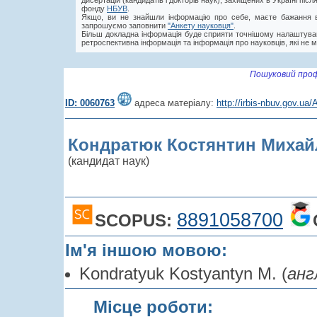
дисертацій (кандидатів і докторів наук), захищених в Україні пі
фонду
НБУВ
.
Якщо, ви не знайшли інформацію про себе, маєте бажання в
запрошуємо заповнити
"Анкету науковця"
.
Більш докладна інформація буде сприяти точнішому налаштува
ретроспективна інформація та інформація про науковців, які не м
Пошуковий проф
ID: 0060763
адреса матеріалу:
http://irbis-nbuv.gov.u
Кондратюк Костянтин Миха
(кандидат наук)
8891058700
SCOPUS:
Ім'я іншою мовою:
Kondratyuk Kostyantyn М. (
анг
Місце роботи: