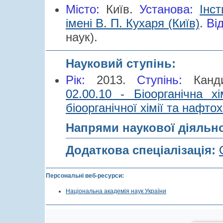
Місто:
Київ.
Установа:
Інст
імені В. П. Кухаря (Київ)
.
Ві
наук).
Науковий ступінь:
Рік:
2013.
Cтупінь:
Канд
02.00.10 - Біоорганічна хі
біоорганічної хімії та нафтохі
Напрями наукової діяльн
Додаткова спеціалізація:
Персональні веб-ресурси:
Національна академія наук України