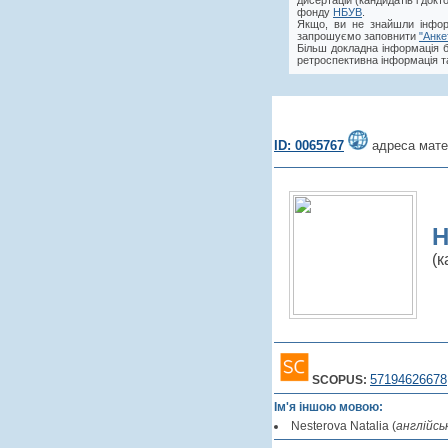
дисертацій (кандидатів і док
фонду
НБУВ
.
Якщо, ви не знайшли інфор
запрошуємо заповнити
"Анке
Більш докладна інформація 
ретроспективна інформація та
ID: 0065767
адреса мате
Н
(к
57194626678
SCOPUS:
Ім'я іншою мовою:
Nesterova Natalia (
англійсь