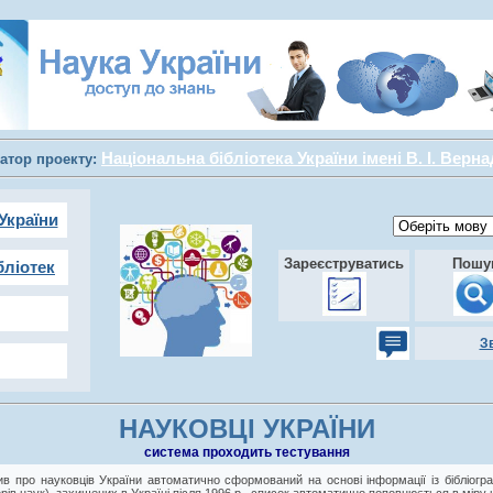
Національна бібліотека України імені В. І. Верн
атор проекту:
України
Зареєструватись
Пошу
бліотек
З
НАУКОВЦІ УКРАЇНИ
cистема проходить тестування
в про науковців України автоматично сформований на основі інформації із бібліогра