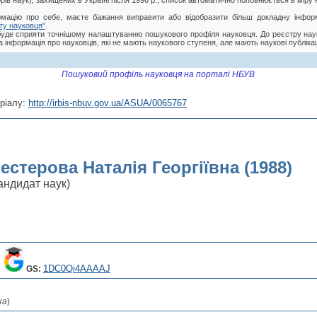
торів наук), захищених в Україні після 1996 р., список автоматично поповнюється в мір
мацію про себе, маєте бажання виправити або відобразити більш докладну інформ
ту науковця"
.
буде сприяти точнішому налаштуванню пошукового профіля науковця. До реєстру нау
 інформація про науковців, які не мають наукового ступеня, але мають наукові публікац
Пошуковий профіль науковця на порталі НБУВ
ріалу:
http://irbis-nbuv.gov.ua/ASUA/0065767
естерова Наталія Георгіївна (1988)
андидат наук)
1DC0Qi4AAAAJ
GS:
ка
)