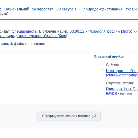
а:
Національний університет біоресурсів і природокористування України
ауки).
дидат.
Спеціальність:
Біологічні науки.
03.00.12 - Фізіологія рослин
Місто:
Ки
в і природокористування України (Київ)
льності:
фізіологія рослин
Пов'язані особи:
Родина:
Нестеров Геор
(сільськогосподарс
Наукова школа:
Григорюк Іван Па
науки)
-
вчитель
Сформувати список публікацій