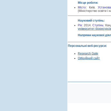
Місце роботи:
Місто:
Київ.
Установ
(Міністерство освіти і н
Науковий ступінь:
Рік:
2014.
Cтупінь:
Кан
університет біоресурсі
Напрями наукової дія
Персональні веб-ресурси:
Research Gate
Офіційний сайт