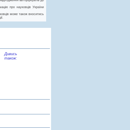
у надходження авторфератів до
ацію про науковців України
ковців може також вноситись
ії.
Дивись
також: