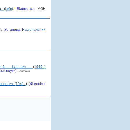
 (Київ)
.
Відомство:
МОН
їв.
Установа:
Національний
гій Іванович (1949–)
ькі науки)
-
батько
насович (1941–)
(біологічні