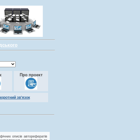
адського
к
Про проект
воротний зв'язок
фічних описів авторефератів