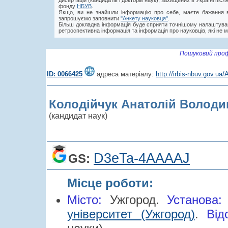
дисертацій (кандидатів і докторів наук), захищених в Україні пі
фонду
НБУВ
.
Якщо, ви не знайшли інформацію про себе, маєте бажання в
запрошуємо заповнити
"Анкету науковця"
.
Більш докладна інформація буде сприяти точнішому налаштува
ретроспективна інформація та інформація про науковців, які не м
Пошуковий проф
ID: 0066425
адреса матеріалу:
http://irbis-nbuv.gov.u
Колодійчук Анатолій Волод
(кандидат наук)
D3eTa-4AAAAJ
GS:
Місце роботи:
Місто:
Ужгород.
Установа
університет (Ужгород)
.
Від