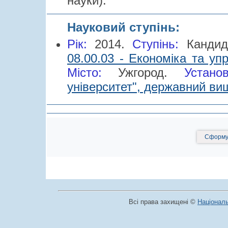
науки).
Науковий ступінь:
Рік:
2014.
Cтупінь:
Канди
08.00.03 - Економіка та уп
Місто:
Ужгород.
Устано
університет", державний ви
Сформув
Всі права захищені ©
Національ