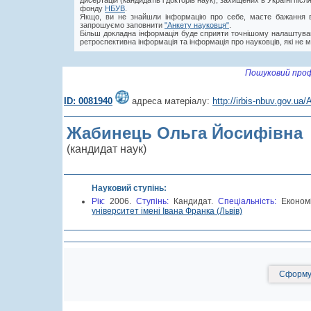
дисертацій (кандидатів і докторів наук), захищених в Україні пі
фонду
НБУВ
.
Якщо, ви не знайшли інформацію про себе, маєте бажання в
запрошуємо заповнити
"Анкету науковця"
.
Більш докладна інформація буде сприяти точнішому налаштува
ретроспективна інформація та інформація про науковців, які не м
Пошуковий проф
ID: 0081940
адреса матеріалу:
http://irbis-nbuv.gov.u
Жабинець Ольга Йосифівна
(кандидат наук)
Науковий ступінь:
Рік:
2006.
Cтупінь:
Кандидат.
Спеціальність:
Економ
університет імені Івана Франка (Львів)
Сформув