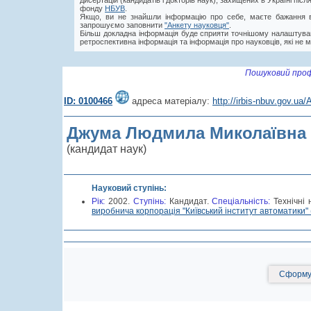
дисертацій (кандидатів і докторів наук), захищених в Україні пі
фонду
НБУВ
.
Якщо, ви не знайшли інформацію про себе, маєте бажання в
запрошуємо заповнити
"Анкету науковця"
.
Більш докладна інформація буде сприяти точнішому налаштува
ретроспективна інформація та інформація про науковців, які не м
Пошуковий проф
ID: 0100466
адреса матеріалу:
http://irbis-nbuv.gov.u
Джума Людмила Миколаївна
(кандидат наук)
Науковий ступінь:
Рік:
2002.
Cтупінь:
Кандидат.
Спеціальність:
Технічні
виробнича корпорація "Київський інститут автоматики" 
Сформув