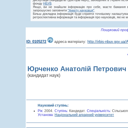
дисертацій (кандидатів і докторів наук), захищених в Україні пі
фонду
НБУВ
.
Якщо, ви не знайшли інформацію про себе, маєте бажання в
запрошуємо заповнити
"Анкету науковця"
.
Більш докладна інформація буде сприяти точнішому налаштува
ретроспективна інформація та інформація про науковців, які не м
Пошуковий проф
ID: 0105272
адреса матеріалу:
http://irbis-nbuv.gov.u
Юрченко Анатолій Петрович
(кандидат наук)
Науковий ступінь:
Рік:
2004.
Cтупінь:
Кандидат.
Спеціальність:
Сільськог
Установа:
Національний аграрний університет