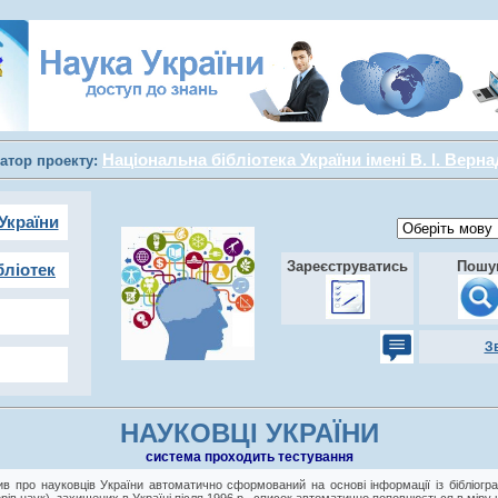
Національна бібліотека України імені В. І. Верн
атор проекту:
України
Зареєструватись
Пошу
бліотек
З
НАУКОВЦІ УКРАЇНИ
cистема проходить тестування
в про науковців України автоматично сформований на основі інформації із бібліогра