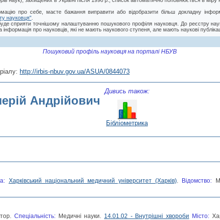
торів наук), захищених в Україні після 1996 р., список автоматично поповнюється в мір
мацію про себе, маєте бажання виправити або відобразити більш докладну інформ
ту науковця"
.
буде сприяти точнішому налаштуванню пошукового профіля науковця. До реєстру нау
 інформація про науковців, які не мають наукового ступеня, але мають наукові публікац
Пошуковий профіль науковця на порталі НБУВ
ріалу:
http://irbis-nbuv.gov.ua/ASUA/0844073
Дивись також:
лерій Андрійович
Бібліометрика
ва:
Харківський національний медичний університет (Харків)
.
Відомство:
М
ктор.
Спеціальність:
Медичні науки.
14.01.02 - Внутрішні хвороби
Місто:
Ха