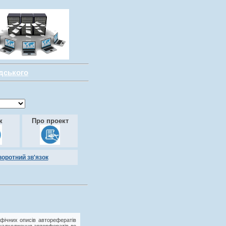
адського
к
Про проект
воротний зв'язок
фічних описів авторефератів