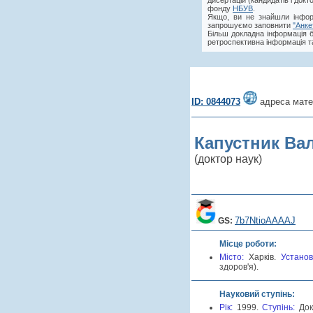
дисертацій (кандидатів і док
фонду
НБУВ
.
Якщо, ви не знайшли інфор
запрошуємо заповнити
"Анке
Більш докладна інформація 
ретроспективна інформація та
ID: 0844073
адреса мате
Капустник Ва
(доктор наук)
7b7NtioAAAAJ
GS:
Місце роботи:
Місто:
Харків.
Устано
здоров'я).
Науковий ступінь:
Рік:
1999.
Cтупінь:
До