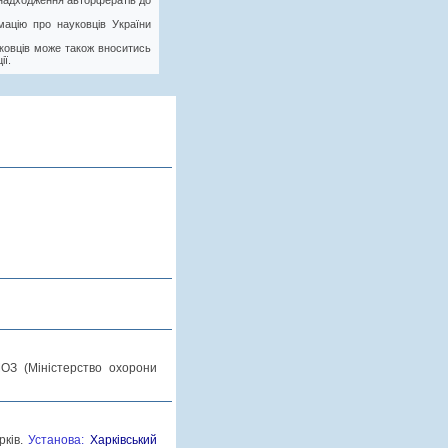
у надходження авторфератів до
ацію про науковців України
ковців може також вноситись
ії.
ОЗ (Міністерство охорони
рків.
Установа:
Харківський