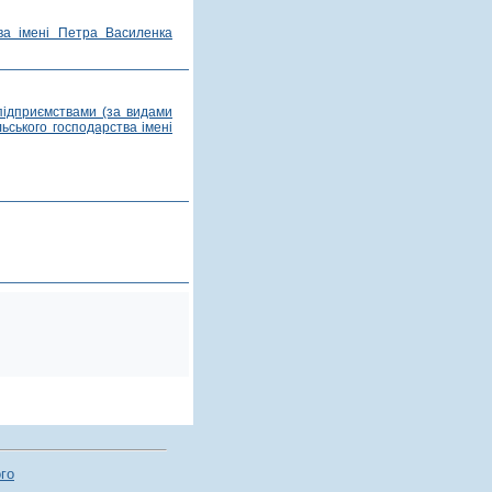
тва імені Петра Василенка
 підприємствами (за видами
льського господарства імені
ого