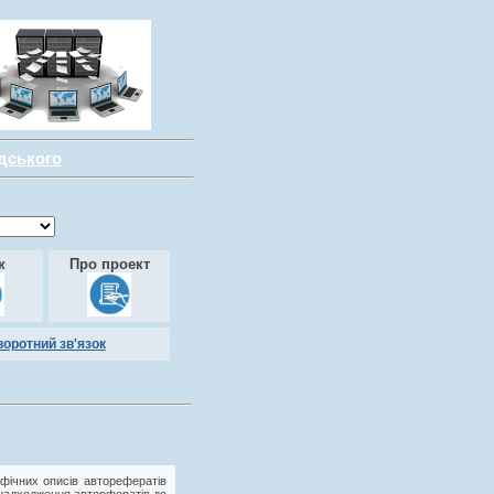
адського
к
Про проект
воротний зв'язок
фічних описів авторефератів