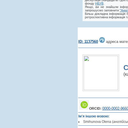
дисертацій (кандидатів і док
фонду
НБУВ
.
Якщо, ви не знайшли інфор
запрошуємо заповнити
"Анке
Більш докладна інформація 
ретроспективна інформація та
ID: 1137560
адреса мате
С
(к
0000-0002-966
ORCID:
Ім'я іншою мовою:
Smihunova Olena (
англійсь