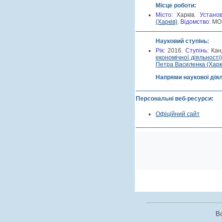
Місце роботи:
Місто:
Харків.
Устано
(Харків)
.
Відомство:
МОН
Науковий ступінь:
Рік:
2016.
Cтупінь:
Кан
економічної діяльності
Петра Василенка (Харк
Напрями наукової дія
Персональні веб-ресурси:
Офіційний сайт
В