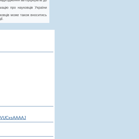
у надходження авторфератів до
ацію про науковців України
ковців може також вноситись
ії.
5VUCxsAAAAJ