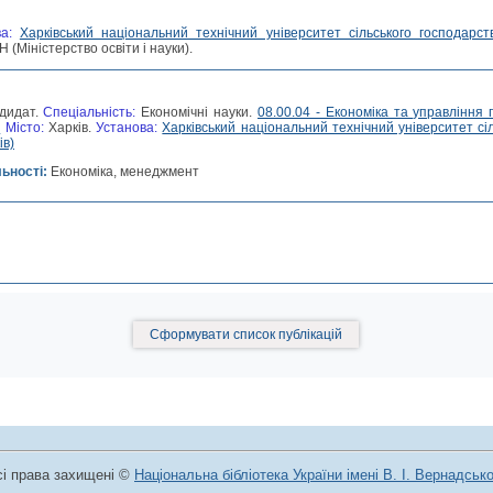
ва:
Харківський національний технічний університет сільського господарс
 (Міністерство освіти і науки).
дидат.
Спеціальність:
Економічні науки.
08.00.04 - Економіка та управління
)
Місто:
Харків.
Установа:
Харківський національний технічний університет сі
ів)
льності:
Економіка, менеджмент
Сформувати список публікацій
сі права захищені ©
Національна бібліотека України імені В. І. Вернадськ