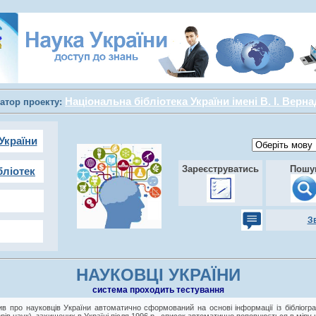
Національна бібліотека України імені В. І. Верн
атор проекту:
України
Зареєструватись
Пошу
бліотек
З
НАУКОВЦІ УКРАЇНИ
cистема проходить тестування
в про науковців України автоматично сформований на основі інформації із бібліогра