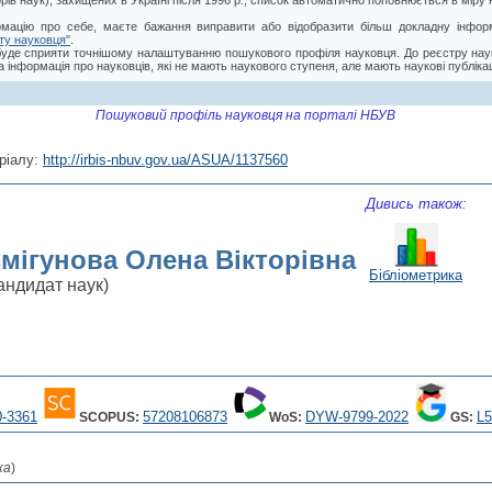
торів наук), захищених в Україні після 1996 р., список автоматично поповнюється в мір
мацію про себе, маєте бажання виправити або відобразити більш докладну інформ
ту науковця"
.
буде сприяти точнішому налаштуванню пошукового профіля науковця. До реєстру нау
 інформація про науковців, які не мають наукового ступеня, але мають наукові публікац
Пошуковий профіль науковця на порталі НБУВ
ріалу:
http://irbis-nbuv.gov.ua/ASUA/1137560
Дивись також:
мігунова Олена Вікторівна
Бібліометрика
андидат наук)
0-3361
57208106873
DYW-9799-2022
L
SCOPUS:
WoS:
GS:
ка
)