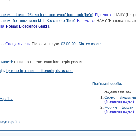
нститут клітинної біології та генетичної інженерії (Київ)
.
Відомство:
НАНУ (Націо
нститут ботаніки імені М. Г. Холодного (Київ)
.
Відомство:
НАНУ (Національна ака
ва:
Nomad Bioscience GmbH
.
ор.
Спеціальність:
Біологічні науки.
03.00.20 - Біотехнологія
льності:
клітинна та генетична інженерія рослин
.
ія:
Цитологія, клітинна біологія, гістологія
Пов'язані особи:
Наукова школа:
Сахно Людмила
України
(біологічні науки)
Моргун Богдан
(біологічні науки)
наук України