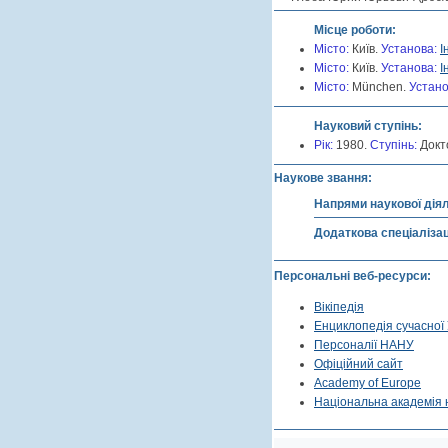
Місце роботи:
Місто:
Київ.
Установа:
І
Місто:
Київ.
Установа:
І
Місто:
München.
Устано
Науковий ступінь:
Рік:
1980.
Cтупінь:
Докт
Наукове звання:
Напрями наукової дія
Додаткова спеціалізац
Персональні веб-ресурси:
Вікіпедія
Енциклопедія сучасної 
Персоналії НАНУ
Офіційний сайт
Academy of Europe
Національна академія 