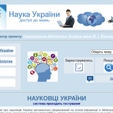
Національна бібліотека України імені В. І. Верн
атор проекту:
України
Зареєструватись
Пошу
бліотек
З
НАУКОВЦІ УКРАЇНИ
cистема проходить тестування
в про науковців України автоматично сформований на основі інформації із бібліогра