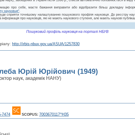
торів наук), захищених в Україні після 1996 р., список автоматично поповнюється в мір
мацію про себе, маєте бажання виправити або відобразити більш докладну інформ
ту науковця"
.
буде сприяти точнішому налаштуванню пошукового профіля науковця. До реєстру нау
 інформація про науковців, які не мають наукового ступеня, але мають наукові публікац
Пошуковий профіль науковця на порталі НБУВ
ріалу:
http://irbis-nbuv.gov.ua/ASUA/1257830
леба Юрій Юрійович (1949)
октор наук, академік НАНУ)
5-7474
7003670117^H35
SCOPUS:
йська
)