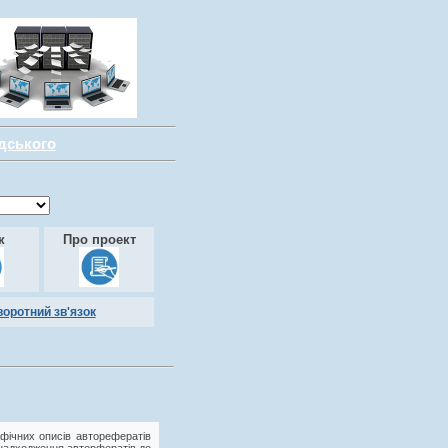
адського
к
Про проект
воротний зв'язок
фічних описів авторефератів