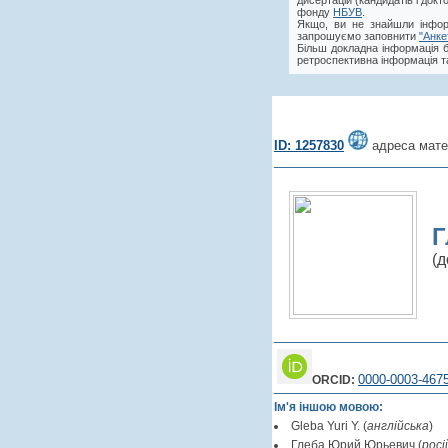
дисертацій (кандидатів і док
фонду
НБУВ
.
Якщо, ви не знайшли інфор
запрошуємо заповнити
"Анке
Більш докладна інформація 
ретроспективна інформація та
ID: 1257830
адреса мате
Г
(д
0000-0003-467
ORCID:
Ім'я іншою мовою:
Gleba Yuri Y. (
англійська
)
Глеба Юрий Юрьевич (
росі