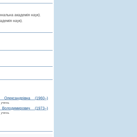
нальна академія наук).
демія наук).
 Олександрівна (1960–)
-
учень
 Володимирович (1973–)
-
учень