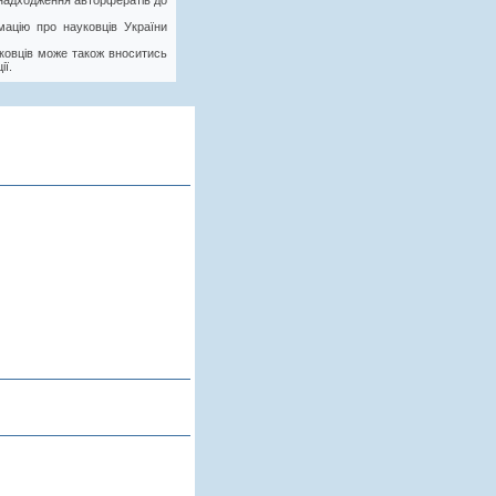
у надходження авторфератів до
ацію про науковців України
ковців може також вноситись
ії.