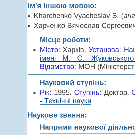
Ім'я іншою мовою:
Kharchenko Vyacheslav S. (
анг
Харченко Вячеслав Сергеевич
Місце роботи:
Місто:
Харків.
Установа:
Нац
імені М. Є. Жуковського 
Відомство:
МОН (Міністерств
Науковий ступінь:
Рік:
1995.
Cтупінь:
Доктор.
- Технічні науки
Наукове звання:
Напрями наукової діяльн