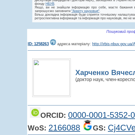
дисертацій (кандидатів і докторів наук), захищених в Україні пі
фонду
НБУВ
.
Якщо, ви не знайшли інформацію про себе, маєте бажання в
запрошуємо заповнити
"Анкету науковця"
.
Більш докладна інформація буде сприяти точнішому налаштува
ретроспективна інформація та інформація про науковців, які не м
Пошуковий проф
ID: 1258263
адреса матеріалу:
http://irbis-nbuv.gov.u
Харченко Вячесл
(доктор наук, член-корес
0000-0001-5352-
ORCID:
2166088
Cj4CV
WoS:
GS: