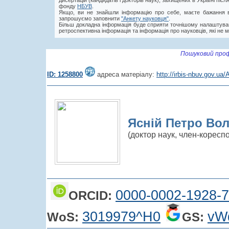
дисертацій (кандидатів і докторів наук), захищених в Україні пі
фонду
НБУВ
.
Якщо, ви не знайшли інформацію про себе, маєте бажання в
запрошуємо заповнити
"Анкету науковця"
.
Більш докладна інформація буде сприяти точнішому налаштува
ретроспективна інформація та інформація про науковців, які не м
Пошуковий проф
ID: 1258800
адреса матеріалу:
http://irbis-nbuv.gov.u
Ясній Петро Во
(доктор наук, член-корес
0000-0002-1928-
ORCID:
3019979^H0
vW
WoS:
GS: