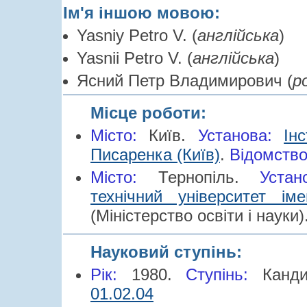
Ім'я іншою мовою:
Yasniy Petro V. (
англійська
)
Yasnii Petro V. (
англійська
)
Ясний Петр Владимирович (
р
Місце роботи:
Місто:
Київ.
Установа:
Ін
Писаренка (Київ)
.
Відомств
Місто:
Тернопіль.
Устан
технічний університет ім
(Міністерство освіти і науки)
Науковий ступінь:
Рік:
1980.
Cтупінь:
Канд
01.02.04