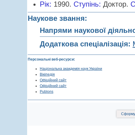
Рік:
1990.
Cтупінь:
Доктор.
С
Наукове звання:
Напрями наукової діяльн
Додаткова спеціалізація:
Персональні веб-ресурси:
Національна акакдемія наук України
Вікіпедія
Офіційний сайт
Офіційний сайт
Publons
Сформув