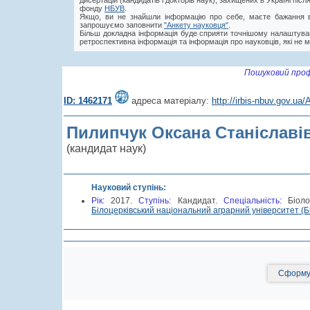
дисертацій (кандидатів і докторів наук), захищених в Україні пі
фонду
НБУВ
.
Якщо, ви не знайшли інформацію про себе, маєте бажання в
запрошуємо заповнити
"Анкету науковця"
.
Більш докладна інформація буде сприяти точнішому налаштува
ретроспективна інформація та інформація про науковців, які не м
Пошуковий проф
ID: 1462171
адреса матеріалу:
http://irbis-nbuv.gov.u
Пилипчук Оксана Станіславі
(кандидат наук)
Науковий ступінь:
Рік:
2017.
Cтупінь:
Кандидат.
Спеціальність:
Біол
Білоцерківський національний аграрний університет (Б
Сформув