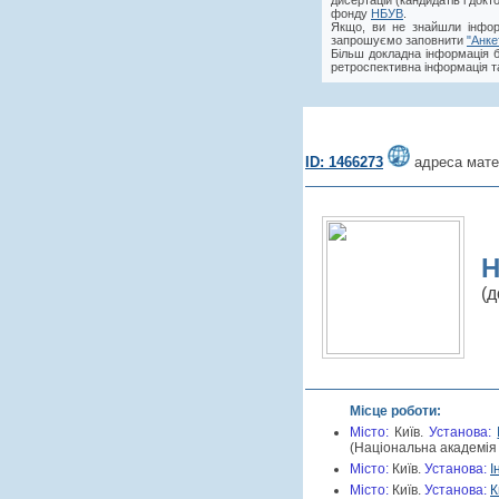
дисертацій (кандидатів і док
фонду
НБУВ
.
Якщо, ви не знайшли інфор
запрошуємо заповнити
"Анке
Більш докладна інформація 
ретроспективна інформація та
ID: 1466273
адреса мате
Н
(
Місце роботи:
Місто:
Київ.
Установа:
(Національна академія 
Місто:
Київ.
Установа:
І
Місто:
Київ.
Установа:
К