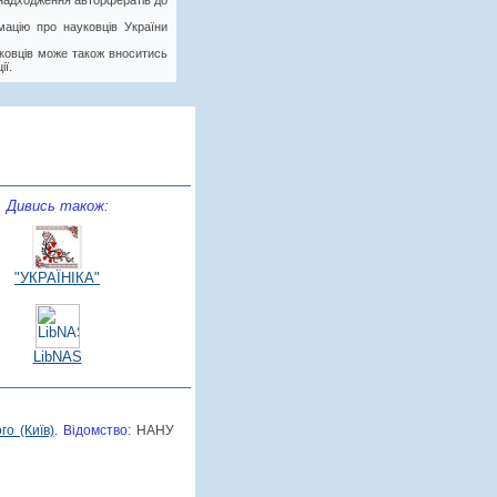
у надходження авторфератів до
ацію про науковців України
ковців може також вноситись
ії.
Дивись також:
)
"УКРАЇНІКА"
LibNAS
го (Київ)
.
Відомство:
НАНУ