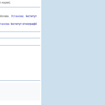
і науки).
Москва.
Установа:
Інститут
танова:
Інститут етнографії