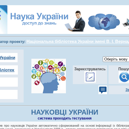
Національна бібліотека України імені В. І. Верн
атор проекту:
України
Зареєструватись
Пошу
бліотек
З
НАУКОВЦІ УКРАЇНИ
cистема проходить тестування
в про науковців України автоматично сформований на основі інформації із бібліогра