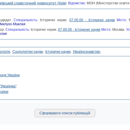
иївський славістичний університет (Київ)
.
Відомство:
МОН (Міністерство освіти 
ндидат.
Спеціальність:
Історичні науки.
07.00.00 - Історичні науки
Місто:
 Миклухо-Маклая
ор.
Спеціальність:
Історичні науки.
07.00.00 - Історичні науки
Місто:
Москва.
Ус
клая
.
.
.
.
ологія
Соціологічні науки
Історичні науки
Українознавство
наук України
Україніка"
раїни
Сформувати список публікацій