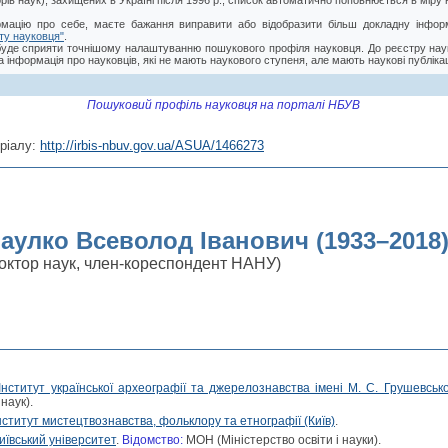
торів наук), захищених в Україні після 1996 р., список автоматично поповнюється в мір
мацію про себе, маєте бажання виправити або відобразити більш докладну інформ
ту науковця"
.
буде сприяти точнішому налаштуванню пошукового профіля науковця. До реєстру нау
 інформація про науковців, які не мають наукового ступеня, але мають наукові публікац
Пошуковий профіль науковця на порталі НБУВ
ріалу:
http://irbis-nbuv.gov.ua/ASUA/1466273
аулко Всеволод Іванович (1933–2018
доктор наук, член-кореспондент НАНУ)
Інститут української археографії та джерелознавства імені М. С. Грушевсько
наук).
нститут мистецтвознавства, фольклору та етнографії (Київ)
.
иївський університет
.
Відомство:
МОН (Міністерство освіти і науки).