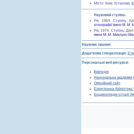
Місто:
Київ.
Установа:
К
Науковий ступінь:
Рік:
1964.
Cтупінь:
Ка
етнографії імені М. М.
Рік:
1976.
Cтупінь:
Докт
імені М. М. Миклухо-Ма
Наукове звання:
Додаткова спеціалізація:
Етн
Персональні веб-ресурси:
Вікіпедія
Національна академія 
Офіційний сайт
Електронна бібліотека "
Енциклопедія історії Ук