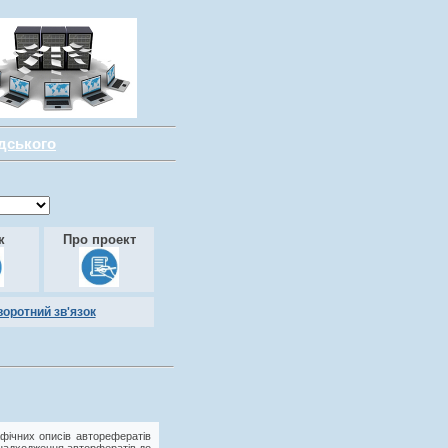
адського
к
Про проект
воротний зв'язок
фічних описів авторефератів