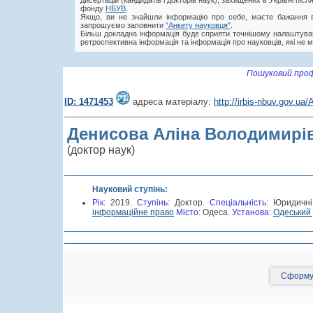
дисертацій (кандидатів і докторів наук), захищених в Україні пі
фонду
НБУВ
.
Якщо, ви не знайшли інформацію про себе, маєте бажання в
запрошуємо заповнити
"Анкету науковця"
.
Більш докладна інформація буде сприяти точнішому налаштува
ретроспективна інформація та інформація про науковців, які не м
Пошуковий проф
ID: 1471453
адреса матеріалу:
http://irbis-nbuv.gov.u
Денисова Аліна Володимирі
(доктор наук)
Науковий ступінь:
Рік:
2019.
Cтупінь:
Доктор.
Спеціальність:
Юридичні
інформаційне право
Місто:
Одеса.
Установа:
Одеський 
Сформув