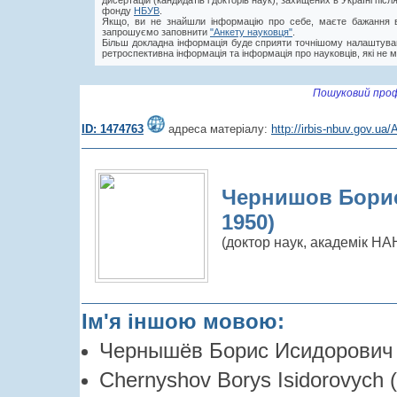
дисертацій (кандидатів і докторів наук), захищених в Україні пі
фонду
НБУВ
.
Якщо, ви не знайшли інформацію про себе, маєте бажання в
запрошуємо заповнити
"Анкету науковця"
.
Більш докладна інформація буде сприяти точнішому налаштува
ретроспективна інформація та інформація про науковців, які не м
Пошуковий проф
ID: 1474763
адреса матеріалу:
http://irbis-nbuv.gov.u
Чернишов Борис
1950)
(доктор наук, академік НА
Ім'я іншою мовою:
Чернышёв Борис Исидорович 
Chernyshov Borys Isidorovych (