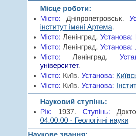
Місце роботи:
Місто:
Дніпропетровськ.
Ус
інститут імені Артема
.
Місто:
Ленінград.
Установа:
Місто:
Ленінград.
Установа:
Місто:
Ленінград.
Уста
університет
.
Місто:
Київ.
Установа:
Київс
Місто:
Київ.
Установа:
Інсти
Науковий ступінь:
Рік:
1937.
Cтупінь:
Докт
04.00.00 - Геологічні науки
Наукове звання: