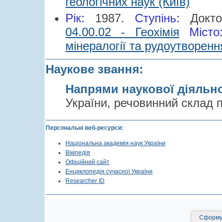
геологічних наук (Київ)
Рік:
1987.
Cтупінь:
Докт
04.00.02 - Геохімія
Міст
мінералогії та рудоутворенн
Наукове звання:
Напрями наукової діяльн
України, речовинний склад п
Персональні веб-ресурси:
Національна академія наук України
Вікіпедія
Офіційний сайт
Енциклопедія сучасної України
Researcher ID
Сформув