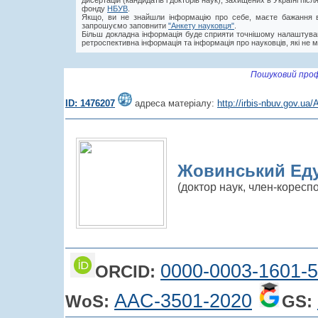
дисертацій (кандидатів і докторів наук), захищених в Україні пі
фонду
НБУВ
.
Якщо, ви не знайшли інформацію про себе, маєте бажання в
запрошуємо заповнити
"Анкету науковця"
.
Більш докладна інформація буде сприяти точнішому налаштува
ретроспективна інформація та інформація про науковців, які не м
Пошуковий проф
ID: 1476207
адреса матеріалу:
http://irbis-nbuv.gov.u
Жовинський Еду
(доктор наук, член-корес
0000-0003-1601-
ORCID:
AAC-3501-2020
WoS:
GS: