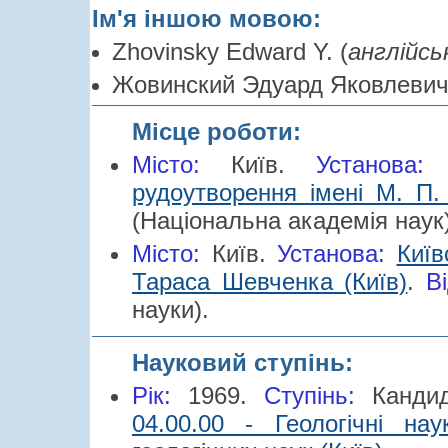
Ім'я іншою мовою:
Zhovinsky Edward Y. (
англійсь
Жовинский Эдуард Яковлевич
Місце роботи:
Місто:
Київ.
Установа
рудоутворення імені М. П.
(Національна академія наук)
Місто:
Київ.
Установа:
Київ
Тараса Шевченка (Київ)
.
Ві
науки).
Науковий ступінь:
Рік:
1969.
Cтупінь:
Канди
04.00.00 - Геологічні нау