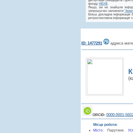
дисертацій (кандидатів і док
фонду
НБУВ
.
Якщо, ви не знайшли інфор
запрошуємо заповнити
"Анке
Більш докладна інформація 
ретроспективна інформація та
ID: 1477291
адреса мате
К
(к
0000-0001-560
ORCID:
Місце роботи:
Місто:
Парутине.
Уст