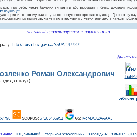
торів наук), захищених в Україні після 1996 р., список автоматично поповнюється в мір
мацію про себе, маєте бажання виправити або відобразити більш докладну інформ
ту науковця"
.
буде сприяти точнішому налаштуванню пошукового профіля науковця. До реєстру нау
 інформація про науковців, які не мають наукового ступеня, але мають наукові публікац
Пошуковий профіль науковця на порталі НБУВ
ріалу:
http://irbis-nbuv.gov.ua/ASUA/1477291
Дивись та
озленко Роман Олександрович
LibNA
андидат наук)
Бібліомет
2-7796
57203435951
jvgMwQwAAAAJ
SCOPUS:
GS:
анова:
Національний історико-археологічний заповідник "Ольвія" (Пар