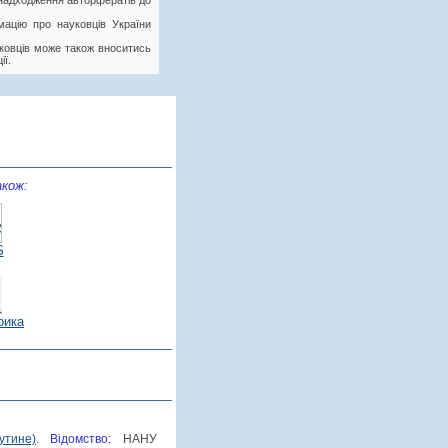
у надходження авторфератів до
ацію про науковців України
ковців може також вноситись
ії.
кож:
S
рика
утине)
.
Відомство:
НАНУ