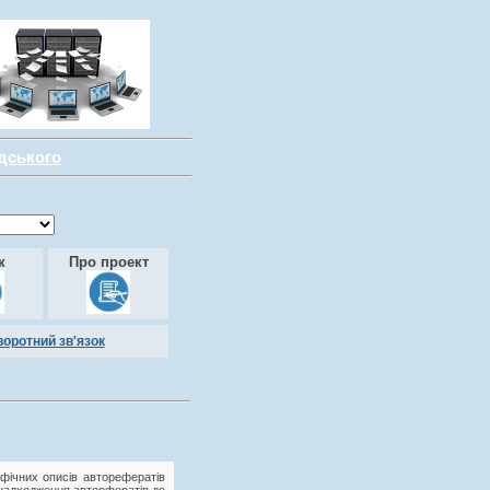
адського
к
Про проект
воротний зв'язок
фічних описів авторефератів