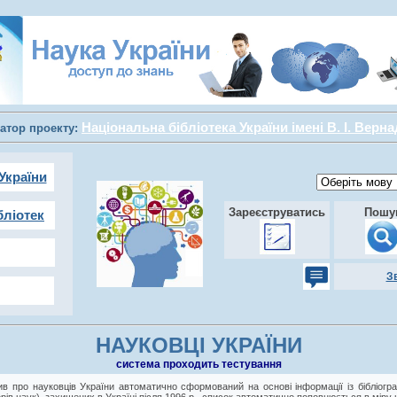
Національна бібліотека України імені В. І. Верн
атор проекту:
України
Зареєструватись
Пошу
бліотек
З
НАУКОВЦІ УКРАЇНИ
cистема проходить тестування
в про науковців України автоматично сформований на основі інформації із бібліогра