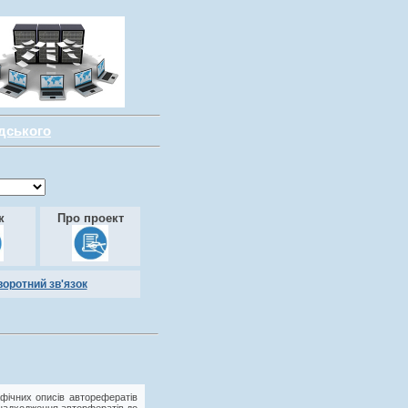
адського
к
Про проект
воротний зв'язок
фічних описів авторефератів