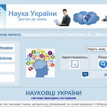
Національна бібліотека України імені В. І. Верн
атор проекту:
України
Зареєструватись
Пошу
бліотек
З
НАУКОВЦІ УКРАЇНИ
cистема проходить тестування
в про науковців України автоматично сформований на основі інформації із бібліогра