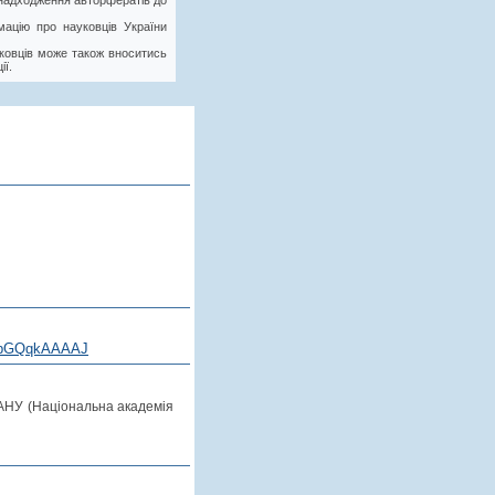
у надходження авторфератів до
ацію про науковців України
ковців може також вноситись
ії.
bGQqkAAAAJ
АНУ (Національна академія