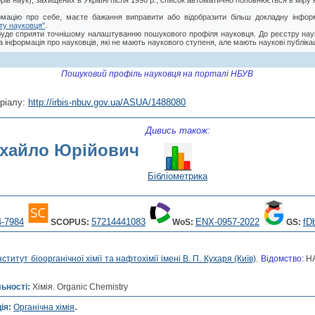
торів наук), захищених в Україні після 1996 р., список автоматично поповнюється в мір
мацію про себе, маєте бажання виправити або відобразити більш докладну інформ
ту науковця"
.
буде сприяти точнішому налаштуванню пошукового профіля науковця. До реєстру нау
 інформація про науковців, які не мають наукового ступеня, але мають наукові публікац
Пошуковий профіль науковця на порталі НБУВ
ріалу:
http://irbis-nbuv.gov.ua/ASUA/1488080
Дивись також:
хайло Юрійович
Бібліометрика
4-7984
57214441083
ENX-0957-2022
fD
SCOPUS:
WoS:
GS:
нститут біоорганічної хімії та нафтохімії імені В. П. Кухаря (Київ)
.
Відомство:
Н
льності:
Хімія. Organic Chemistry
.
ія:
Органічна хімія