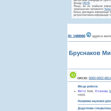
дисертацій (кандидатів і док
фонду
НБУВ
.
Якщо, ви не знайшли інфор
запрошуємо заповнити
"Анке
Більш докладна інформація 
ретроспективна інформація та
ID: 1488080
адреса мате
Бруснаков Ми
0000-0002-881
ORCID:
Місце роботи:
Місто:
Київ.
Установа:
І
наук).
Напрями наукової дія
Додаткова спеціалізац