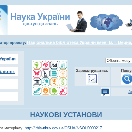
Національна бібліотека України імені В. І. Верн
атор проекту:
України
Зареєструватись
Пошу
бліотек
З
НАУКОВІ УСТАНОВИ
а матеріалу:
http://irbis-nbuv.gov.ua/OSUA/NSOU0000217