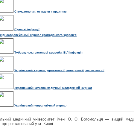
Стоматология: от науки к практике
Сучасні інфекції
хідноєвропейський журнал громадського здоров’я
Туберкульоз, легеневі хвороби, ВІЛ-інфекція
Український журнал дерматології, венерології, косметології
Український науково-медичний молодіжний журнал
Український неврологічний журнал
альний медичний університет імені О. О. Богомольця — вищий мед
, що розташований у м. Києві.