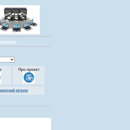
адського
к
Про проект
воротний зв'язок