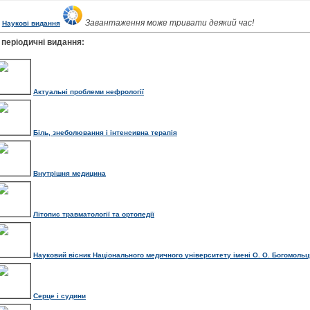
Завантаження може тривати деякий час!
Наукові видання
 періодичні видання:
Актуальні проблеми нефрології
Біль, знеболювання і інтенсивна терапія
Внутрішня медицина
Літопис травматології та ортопедії
Науковий вісник Національного медичного університету імені О. О. Богомольц
Серце і судини