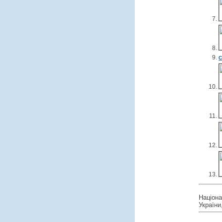
С
Націон
України