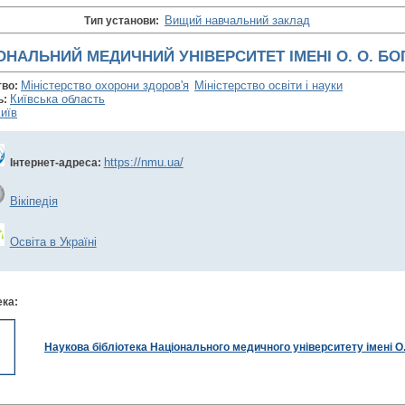
Вищий навчальний заклад
Тип установи:
ОНАЛЬНИЙ МЕДИЧНИЙ УНІВЕРСИТЕТ ІМЕНІ О. О. Б
Міністерство охорони здоров'я
Міністерство освіти і науки
тво:
Київська область
ь:
иїв
https://nmu.ua/
Інтернет-адреса:
Вікіпедія
Освіта в Україні
ека:
Наукова бібліотека Національного медичного університету імені О