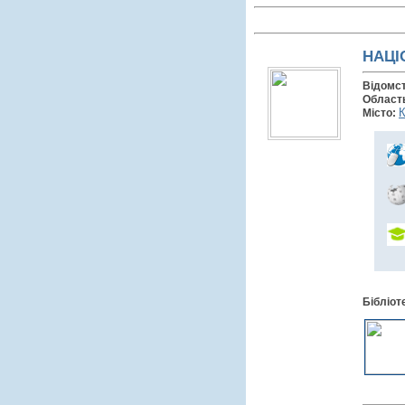
НАЦІ
Відомс
Област
К
Місто:
Бібліот