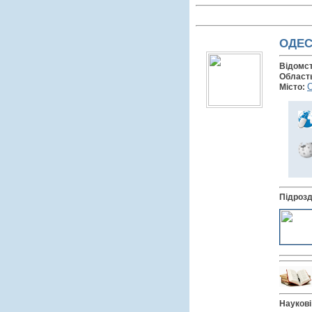
ОДЕС
Відомс
Област
Місто:
Підрозд
Наукові