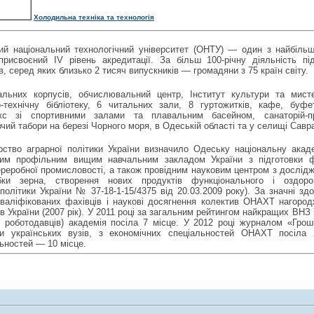
Холодильна техніка та технологія
ий національний технологічний університет (ОНТУ) — один з найбіль
присвоєний IV рівень акредитації. За більш 100-річну діяльність п
в, серед яких близько 2 тисяч випускників — громадяни з 75 країн світу.
альних корпусів, обчислювальний центр, Інститут культури та мисте
о-технічну бібліотеку, 6 читальних зали, 8 гуртожитків, кафе, буф
кс зі спортивними залами та плавальним басейном, санаторій-про
чий табори на березі Чорного моря, в Одеській області та у селищі Савр
ерство аграрної політики України визначило Одеську національну акад
ним профільним вищим навчальним закладом України з підготовки ф
реробної промисловості, а також провідним науковим центром з дослідж
бки зерна, створення нових продуктів функціонального і оздоро
політики України № 37-18-1-15/4375 від 20.03.2009 року). За значні здо
кваліфікованих фахівців і наукові досягнення колектив ОНАХТ нагоро
ів України (2007 рік). У 2011 році за загальним рейтингом найкращих ВНЗ
 роботодавців) академія посіла 7 місце. У 2012 році журналом «Гроші
ги українських вузів, з економічних спеціальностей ОНАХТ посіла 
ьностей — 10 місце.