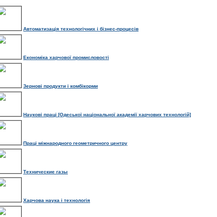
Автоматизація технологічних і бізнес-процесів
Економіка харчової промисловості
Зернові продукти і комбікорми
Наукові праці [Одеської національної академії харчових технологій]
Праці міжнародного геометричного центру
Технические газы
Харчова наука і технологія