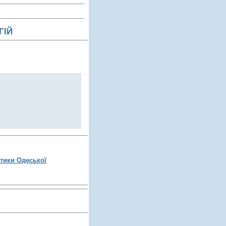
ГІЙ
етики Одеської