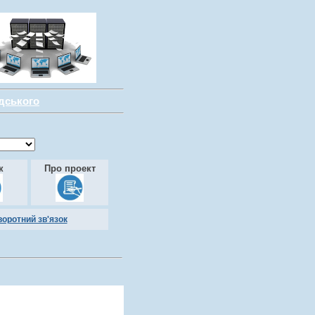
адського
к
Про проект
воротний зв'язок