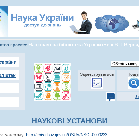
Національна бібліотека України імені В. І. Верн
атор проекту:
України
Зареєструватись
Пошу
бліотек
З
НАУКОВІ УСТАНОВИ
а матеріалу:
http://irbis-nbuv.gov.ua/OSUA/NSOU0000233