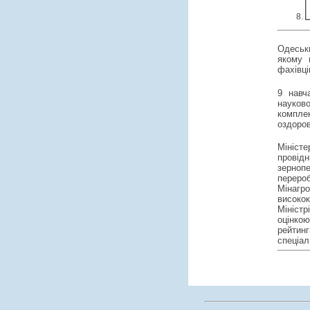
Одеськ
якому 
фахівці
9 навч
науков
компле
оздоров
Мініст
провід
зернопе
переро
Мінагро
високо
Міністр
оцінкою
рейтин
спеціал