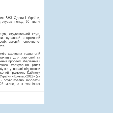
ших ВНЗ Одеси і України,
ідготував понад 60 тисяч
цтв, студентський клуб,
ети, сучасний спортивний
філакторій, спортивно-
ань.
емію харчових технологій
ахівців для харчової та
ення проблем зберігання і
вчого харчування (лист
бутки у справі підготовки
джений Грамотою Кабінету
 України «Компас-2011» (за
» опубліковано зарплатні
25 місце, а з технічних