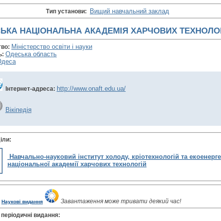
Вищий навчальний заклад
Тип установи:
ЬКА НАЦІОНАЛЬНА АКАДЕМІЯ ХАРЧОВИХ ТЕХНОЛО
Міністерство освіти і науки
тво:
Одеська область
ь:
Одеса
http://www.onaft.edu.ua/
Інтернет-адреса:
Вікіпедія
іли:
Навчально-науковий інститут холоду, кріотехнологій та екоенерг
національної академії харчових технологій
Завантаження може тривати деякий час!
Наукові видання
 періодичні видання: