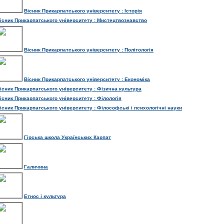
Вісник Прикарпатського університету : Історія
існик Прикарпатського університету : Мистецтвознавство
Вісник Прикарпатського університету : Політологія
Вісник Прикарпатського університету : Економіка
існик Прикарпатського університету : Фізична культура
існик Прикарпатського університету : Філологія
існик Прикарпатського університету : Філософські і психологічні науки
Гірська школа Українських Карпат
Галичина
Етнос і культура