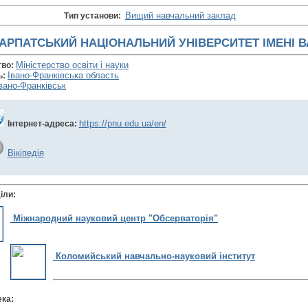
Вищий навчальний заклад
Тип установи:
АРПАТСЬКИЙ НАЦІОНАЛЬНИЙ УНІВЕРСИТЕТ ІМЕНІ 
Міністерство освіти і науки
тво:
Івано-Франківська область
ь:
вано-Франківськ
https://pnu.edu.ua/en/
Інтернет-адреса:
Вікіпедія
іли:
Міжнародний науковий центр "Обсерваторія"
Коломийський навчально-науковий інститут
ека: