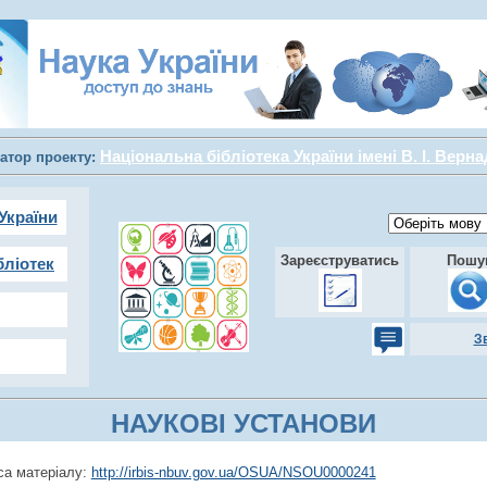
Національна бібліотека України імені В. І. Верн
атор проекту:
України
Зареєструватись
Пошу
бліотек
З
НАУКОВІ УСТАНОВИ
а матеріалу:
http://irbis-nbuv.gov.ua/OSUA/NSOU0000241