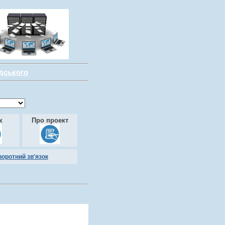
адського
к
Про проект
воротний зв'язок