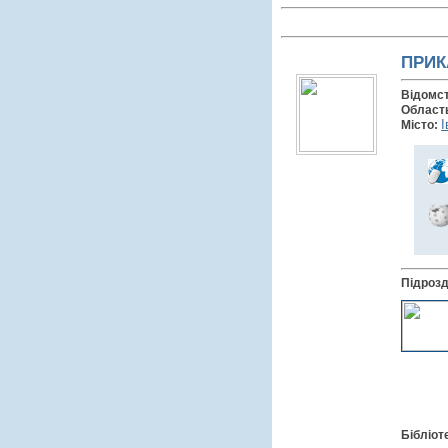
ПРИК
Відомс
Област
І
Місто:
Підрозд
Бібліот