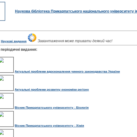
Наукова бібліотека Прикарпатського національного університету 
Завантаження може тривати деякий час!
Наукові видання
 періодичні видання:
Актуальні проблеми вдосконалення чинного законодавства України
Актуальні проблеми розвитку економіки регіону
Вісник Прикарпатського університету : Біологія
Вісник Прикарпатського університету : Хімія