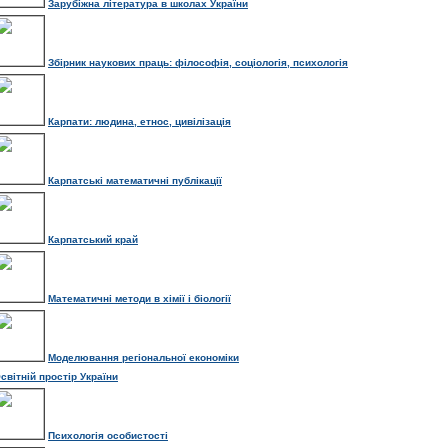
Зарубіжна література в школах України
Збірник наукових праць: філософія, соціологія, психологія
Карпати: людина, етнос, цивілізація
Карпатські математичні публікації
Карпатський край
Математичні методи в хімії і біології
Моделювання регіональної економіки
світній простір України
Психологія особистості