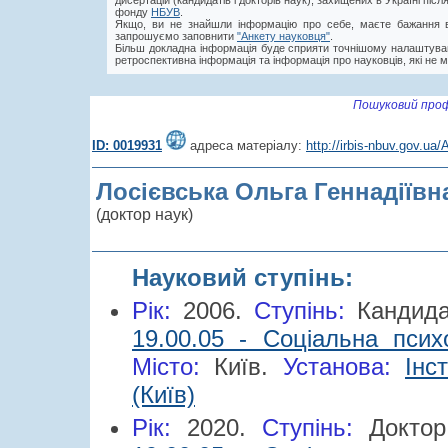
дисертацій (кандидатів і докторів наук), захищених в Україні пі
фонду
НБУВ
.
Якщо, ви не знайшли інформацію про себе, маєте бажання в
запрошуємо заповнити
"Анкету науковця"
.
Більш докладна інформація буде сприяти точнішому налаштува
ретроспективна інформація та інформація про науковців, які не м
Пошуковий проф
ID: 0019931
адреса матеріалу:
http://irbis-nbuv.gov.u
Лосієвська Ольга Геннадіївн
(доктор наук)
Науковий ступінь:
Рік:
2006.
Cтупінь:
Кандид
19.00.05 - Соціальна психо
Місто:
Київ.
Установа:
Інс
(Київ)
Рік:
2020.
Cтупінь:
Докто