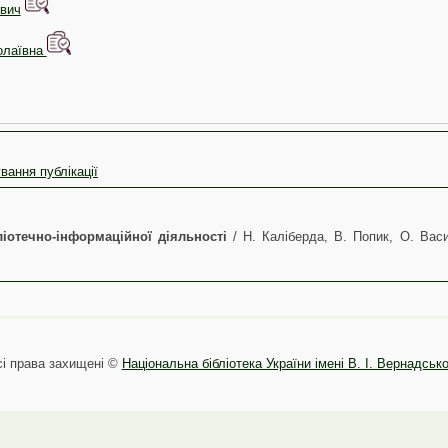
вич
олаївна
вання публікації
ліотечно-інформаційної діяльності
/ Н. Каліберда, В. Попик, О. Васи
сі права захищені ©
Національна бібліотека України імені В. І. Вернадськ