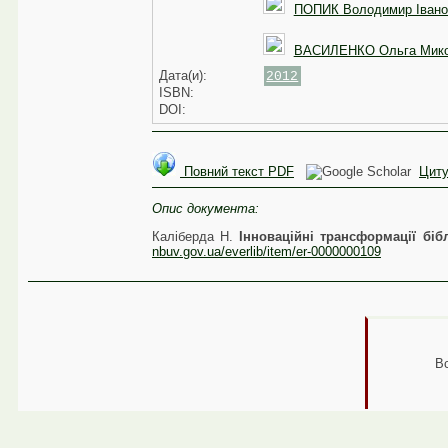
ПОПИК Володимир Івано
ВАСИЛЕНКО Ольга Мик
Дата(и):
2012
ISBN:
DOI:
Повний текст PDF
Циту
Опис документа:
Каліберда Н.
Інноваційні трансформації біб
nbuv.gov.ua/everlib/item/er-0000000109
В