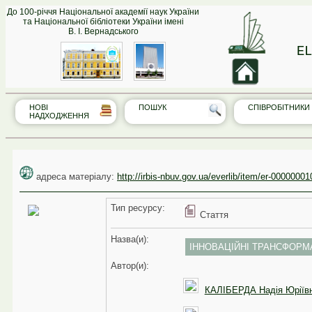
До 100-річчя Національної академії наук України
та Національної бібліотеки України імені
В. І. Вернадського
EL
НОВІ
ПОШУК
СПІВРО‎БІТНИКИ
НАДХОДЖЕННЯ
адреса матеріалу:
http://irbis-nbuv.gov.ua/everlib/item/er-00000001
Тип реcурсу:
Стаття
Назва(и):
ІННОВАЦІЙНІ ТРАНСФОРМА
Автор(и):
КАЛІБЕРДА Надія Юріїв