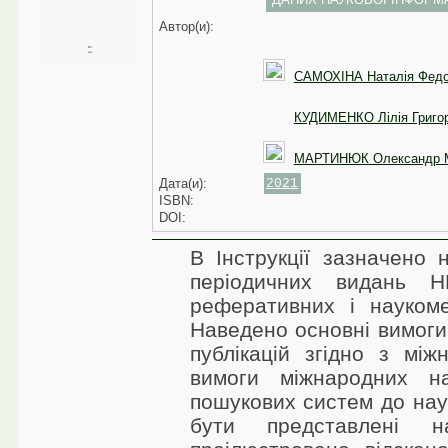
Автор(и):
САМОХІНА Наталія Федо
КУДИМЕНКО Лілія Григор
МАРТИНЮК Олександр М
Дата(и):
2021
ISBN:
DOI:
В Інструкції зазначено 
періодичних видань 
реферативних і наукоме
Наведено основні вимоги
публікацій згідно з мі
вимоги міжнародних н
пошукових систем до нау
бути представлені н