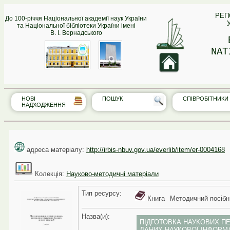
РЕП
До 100-річчя Національної академії наук України
та Національної бібліотеки України імені
В. І. Вернадського
NAT
НОВІ
ПОШУК
СПІВРО‎БІТНИКИ
НАДХОДЖЕННЯ
адреса матеріалу:
http://irbis-nbuv.gov.ua/everlib/item/er-0004168
Колекція:
Науково-методичні матеріали
Тип реcурсу:
Книга
Методичний посібн
Назва(и):
ПІДГОТОВКА НАУКОВИХ П
ДАНИХ НАУКОВОЇ ІНФОРМА