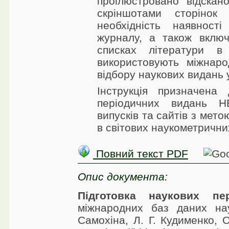
проілюстровано відскан
скріншотами сторіно
необхідність наявност
журналу, а також включ
списках літератури в 
використовують міжнаро
відбору наукових видань 
Інструкція призначена 
періодичних видань 
випусків та сайтів з мето
в світових наукометрични
Повний текст PDF
Опис документа:
Підготовка наукових п
міжнародних баз даних нау
Самохіна, Л. Г. Кудименко,