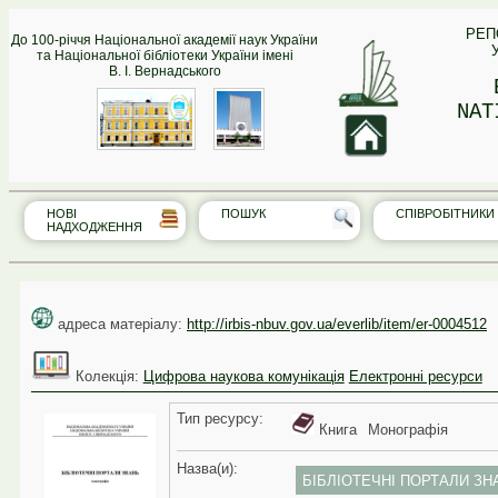
РЕП
До 100-річчя Національної академії наук України
та Національної бібліотеки України імені
В. І. Вернадського
NAT
НОВІ
ПОШУК
СПІВРО‎БІТНИКИ
НАДХОДЖЕННЯ
адреса матеріалу:
http://irbis-nbuv.gov.ua/everlib/item/er-0004512
Колекція:
Цифрова наукова комунікація
Електронні ресурси
Тип реcурсу:
Книга
Монографія
Назва(и):
БІБЛІОТЕЧНІ ПОРТАЛИ ЗН