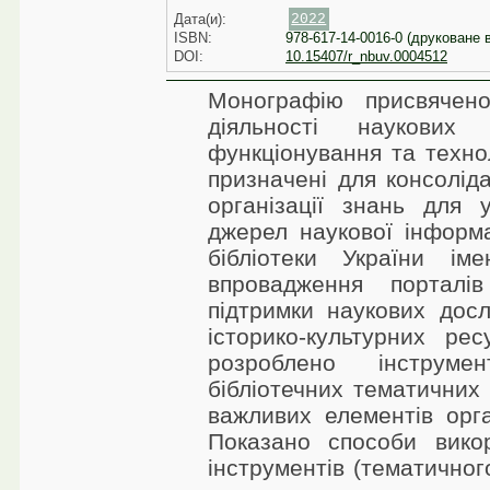
Дата(и):
2022
ISBN:
978-617-14-0016-0 (друковане 
DOI:
10.15407/r_nbuv.0004512
Монографію присвячен
діяльності наукових 
функціонування та технол
призначені для консолід
організації знань для 
джерел наукової інформа
бібліотеки України ім
впровадження порталі
підтримки наукових дос
історико-культурних ре
розроблено інструме
бібліотечних тематичних 
важливих елементів орган
Показано способи викор
інструментів (тематичног