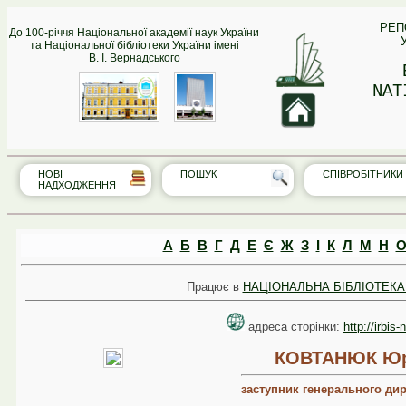
РЕП
До 100-річчя Національної академії наук України
та Національної бібліотеки України імені
В. І. Вернадського
NAT
НОВІ
ПОШУК
СПІВРО‎БІТНИКИ
НАДХОДЖЕННЯ
А
Б
В
Г
Д
Е
Є
Ж
З
І
К
Л
М
Н
Працює в
НАЦІОНАЛЬНА БІБЛІОТЕКА 
адреса сторінки:
http://irbis
КОВТАНЮК Юр
заступник генерального дир