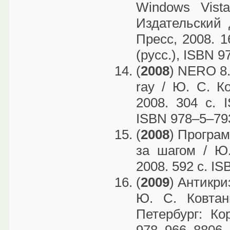
Windows Vist
Издательский 
Пресс, 2008. 
(русс.), ISBN 9
(
2008
) NERO 8
ray / Ю. С. К
2008. 304 с. 
ISBN 978–5–793
(
2008
) Програм
за шагом / Ю.
2008. 592 с. I
(
2009
) Антикри
Ю. С. Ковтан
Петербург: Ко