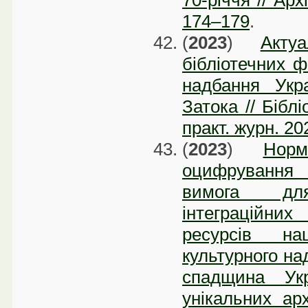
70-річчя // Арх
174–179
.
(
2023
)
Акту
бібліотечних ф
надбання Укр
Затока // Біблі
практ. журн. 20
(
2023
)
Норм
оцифрування 
вимога дл
інтеграційни
ресурсів на
культурного на
спадщина Укр
унікальних арх