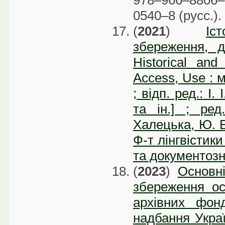
978–966–8806–
0540–8 (русс.).
(
2021
)
Іс
збереження, д
Historical and 
Access, Use : м
; відп. ред.: І.
та ін.] ; ред
Халецька, Ю. Б.
Ф-т лінгвістики
та документозна
(
2023
)
Основн
збереження ос
архівних фон
надбання Україн