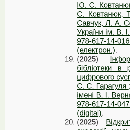
Ю. С. Ковтанюк 
С. Ковтанюк, Т
Савчук, Л. А. С
України ім. В. І
978-617-14-016
(електрон.)
.
(
2025
)
Інфо
бібліотеки в 
цифрового суспі
С. С. Гарагуля 
імені В. І. Вер
978-617-14-047
(digital)
.
(
2025
)
Відкри