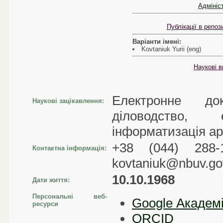
Адмініс
Публікації в репо
Варіанти імені:
Kovtaniuk Yurii (eng)
Наукові в
Електронне док
Наукові зацікавлення:
діловодство, е
інформатизація арх
+38 (044) 288-1
Контактна інформація:
kovtaniuk@nbuv.go
10.10.1968
Дати життя:
Персональні веб-
Google Академ
ресурси
ORCID