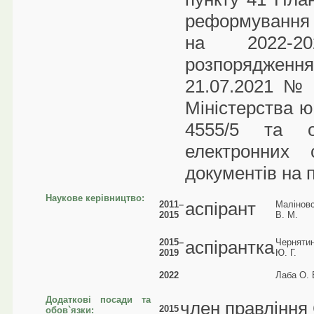
реформування 
на 2022-20
розпорядженням
21.07.2021 № 
Міністерства ю
4555/5 та о
електронних 
документів на 
Наукове керівництво:
аспірант
2011–
Малінов
2015
В. М.
2015–
аспірантка
Черняти
2019
Ю. Г.
2022
Лаба О. 
Додаткові посади та
член правління 
2015
обов`язки: