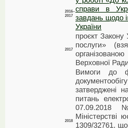
у роботі «До к
справи в Укр
2016–
2017
завдань щодо і
України
проєкт Закону 
послуги» (вз
2017
організован
Верховної Ради
Вимоги до ф
документообіг
затверджені н
питань електр
07.09.2018 
Міністерстві ю
2018
1309/32761, що