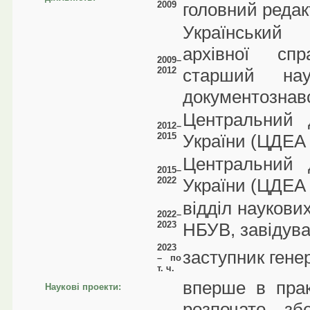
2009
головний редак
Український 
архівної сп
2009–
2012
старший нау
документознав
Центральний 
2012–
2015
України (ЦДЕА 
Центральний 
2015–
2022
України (ЦДЕА 
відділ наукови
2022–
2023
НБУВ, завідува
2023
заступник ген
– по
т. ч.
вперше в прак
Наукові проекти:
розпочато зб