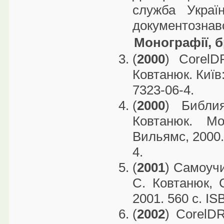
служба Украї
документознавст
Монографії, 
(
2000
) Corel
Ковтанюк. Київ
7323-06-4.
(
2000
) Библи
Ковтанюк. Мо
Вильямс, 2000.
4.
(
2001
) Самоучи
C. Ковтанюк, 
2001. 560 с. I
(
2002
) CorelD