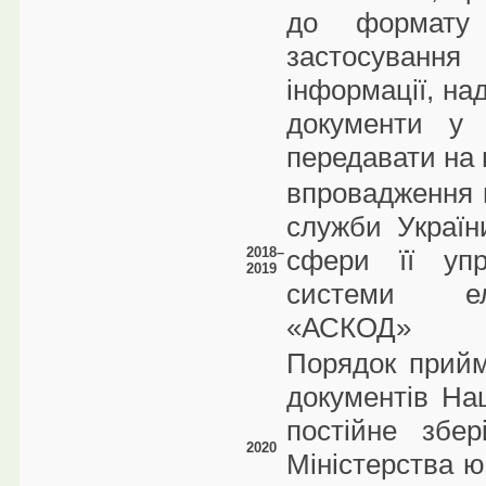
до формату
застосуванн
інформації, на
документи у 
передавати на п
впровадження в
служби Україн
2018–
сфери її упр
2019
системи еле
«АСКОД»
Порядок прийм
документів На
постійне збер
2020
Міністерства ю