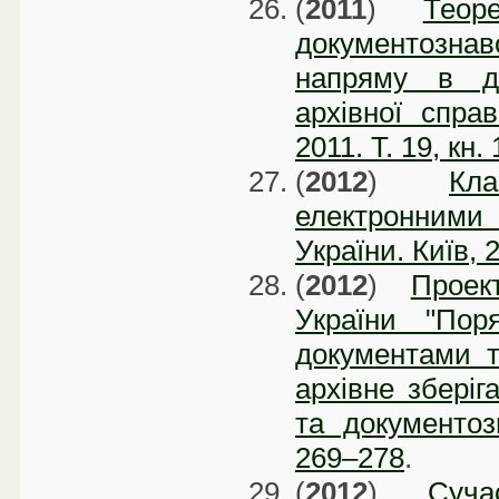
(
2011
)
Теор
документознав
напряму в до
архівної спра
2011. Т. 19, кн.
(
2012
)
Кл
електронними 
України. Київ, 
(
2012
)
Проек
України "Пор
документами т
архівне зберіга
та документоз
269–278
.
(
2012
)
Суча