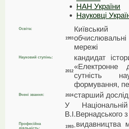
НАН України
Науковці Украї
Київський 
Освіта:
обчислювальні 
1993
мережі
кандидат істо
Науковий ступінь:
«Електронне д
2012
сутність на
формування, пе
старший дослід
Вчені звання:
2024
У Національній
В.І.Вернадського з
видавництва м
Професійна
1993–
діяльність: