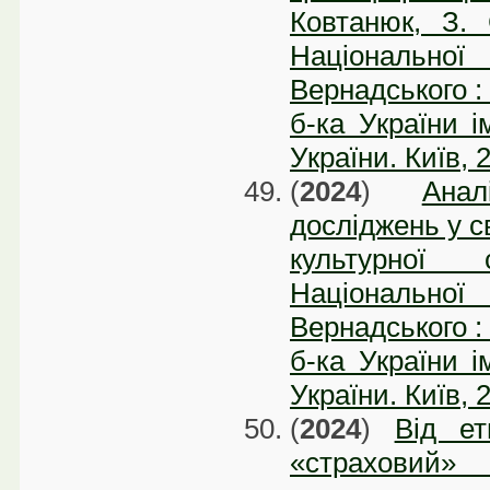
Ковтанюк, З. 
Національної 
Вернадського : 
б-ка України і
України. Київ, 
(
2024
)
Ана
досліджень у с
культурної
Національної 
Вернадського : 
б-ка України і
України. Київ, 
(
2024
)
Від ет
«страховий»