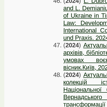
(
2024
)
L. Dubro
and L. Demianiu
of Ukraine in T
Law: Developme
International C
und Praxis. 2024
(
2024
)
Актуаль
архівів, бібліо
умовах воєн
вісник.Київ, 20
(
2024
)
Актуаль
колекцій іс
Національної 
Вернадсько
трансформаці