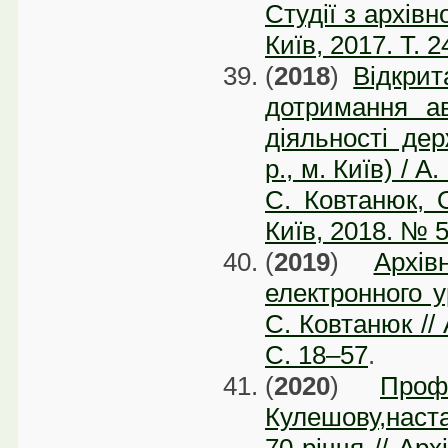
Студії з архів
Київ, 2017. Т. 2
(
2018
)
Відкрит
дотримання а
діяльності дер
р., м. Київ) / А
С. Ковтанюк, О
Київ, 2018. № 5
(
2019
)
Архі
електронного у
С. Ковтанюк // 
С. 18–57
.
(
2020
)
Проф
Кулешову,наст