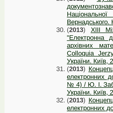
документознавс
Національної 
Вернадського. К
(
2013
)
XІІІ М
"Електронна д
архівних мате
Colloquia Jerz
України. Київ, 
(
2013
)
Концепц
електронних д
№ 4) / Ю. І. За
України. Київ, 
(
2013
)
Концепц
електронних до