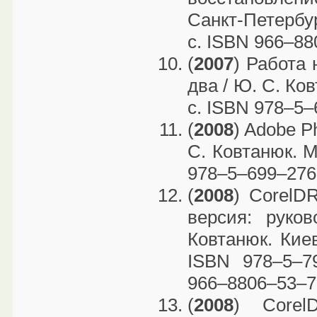
Санкт-Петербур
с. ISBN 966–88
(
2007
) Работа 
два / Ю. С. Ко
с. ISBN 978–5–
(
2008
) Adobe P
С. Ковтанюк. М
978–5–699–276
(
2008
) CorelD
версия: руко
Ковтанюк. Киев
ISBN 978–5–79
966–8806–53–7 
(
2008
) Corel