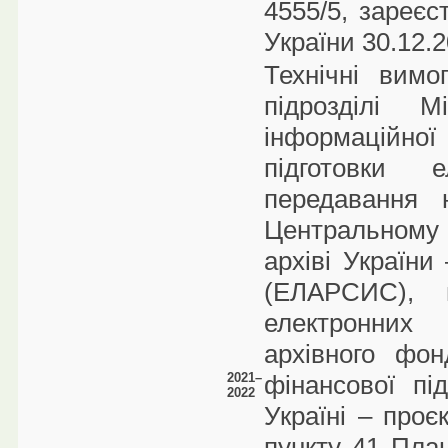
4555/5, зареєс
України 30.12.
Технічні вим
підрозділі М
інформаційної
підготовки 
передавання 
Центральном
архіві України
(ЕЛАРСИС), 
електронних
архівного фон
2021–
фінансової п
2022
Україні – проє
пункту 41 План