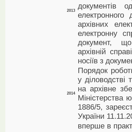
документів о
2013
електронного 
архівних елек
електронну сп
документ, щ
архівній справ
носіїв з докум
Порядок робот
у діловодстві 
на архівне зб
2014
Міністерства ю
1886/5, зареєс
України 11.11.
вперше в практ