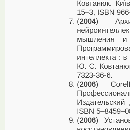
Ковтанюк. Киї
15–3, ISBN 966
(
2004
) Архи
нейроинтелл
мышления и 
Программиро
интеллекта : в 
Ю. С. Ковтанюк
7323-36-6.
(
2006
) Core
Профессион
Издательский 
ISBN 5–8459–0
(
2006
) Устано
восстановлен