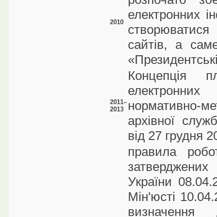
електронних і
2010
створюватися 
сайтів, а сам
«Президентськ
Концепція п
електронни
2011–
нормативно-м
2013
архівної служ
від 27 грудня 2
правила робо
затверджених 
України 08.04
Мін'юсті 10.04
визначення 