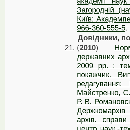
академії наук
Загородній (на
Київ: Академпе
966-360-555-5
.
Довідники, по
(
2010
)
Нор
державних арх
2009 рр. : тем
покажчик. Ви
редагування:
Майстренко, С.
Р. В. Романовс
Держкомархів У
архів. справи
центр наук.-те