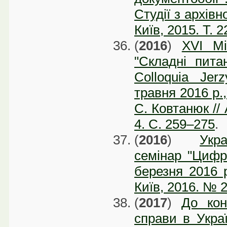
Студії з архів
Київ, 2015. Т. 
(
2016
)
XVI Мі
"Складні питан
Colloquia Jer
травня 2016 р.,
С. Ковтанюк // 
4. С. 259–275
.
(
2016
)
Укр
семінар "Цифро
березня 2016 р
Київ, 2016. № 2
(
2017
)
До кон
справи в Украї