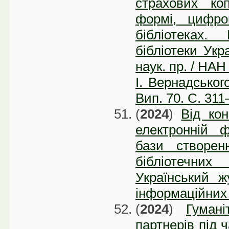
страхових ко
формі, цифро
бібліотеках.
бібліотеки Укра
наук. пр. / НАН
І. Вернадського
Вип. 70. С. 311
(
2024
)
Від кон
електронній 
бази створен
бібліотечни
Український ж
інформаційних 
(
2024
)
Гуман
партнерів під 