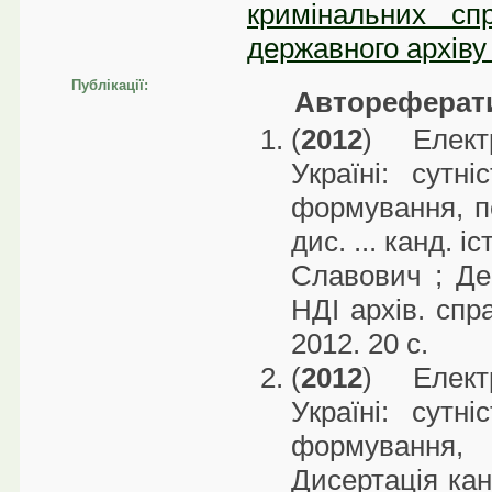
кримінальних сп
державного архіву
Публікації:
Автореферати
(
2012
) Елект
Україні: сутні
формування, п
дис. ... канд. і
Славович ; Дер
НДІ архів. спр
2012. 20 с.
(
2012
) Елект
Україні: сутні
формування
Дисертація канд