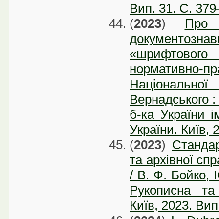
Вип. 31. С. 37
(
2023
)
Про 
документознав
«шрифтово
нормативно-пр
Національної 
Вернадського : 
б-ка України і
України. Київ, 
(
2023
)
Стандар
та архівної спр
/ В. Ф. Бойко, 
Рукописна та
Київ, 2023. Вип