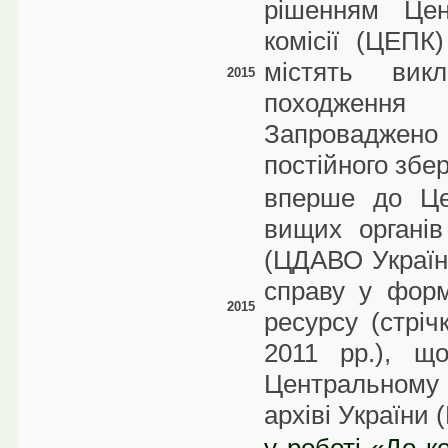
рішенням Цент
комісії (ЦЕПК
містять вик
2015
походження
Запроваджен
постійного збер
вперше до Це
вищих органів
(ЦДАВО Україн
справу у форм
2015
ресурсу (стрі
2011 рр.), щ
Центральном
архіві України