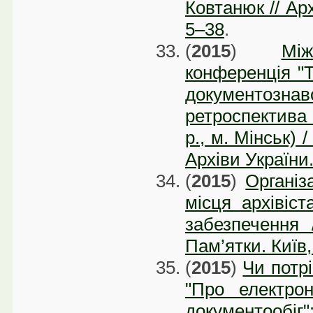
Ковтанюк // Арх
5–38
.
(
2015
)
Мі
конференція "Т
документозн
ретроспектива 
р., м. Мінськ) 
Архіви України.
(
2015
)
Організ
місця архівіст
забезпечення 
Пам’ятки. Київ,
(
2015
)
Чи потрі
"Про електро
документообіг