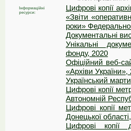
Цифрові копії ар
Інформаційні
ресурси:
«Звіти «оператив
роки» Федеральног
Документальні вис
Унікальні докум
фонду, 2020
Офіційний веб-са
«Архіви України»,
Український марти
Цифрові копії мет
Автономній Респуб
Цифрові копії ме
Донецької області
Цифрові копії